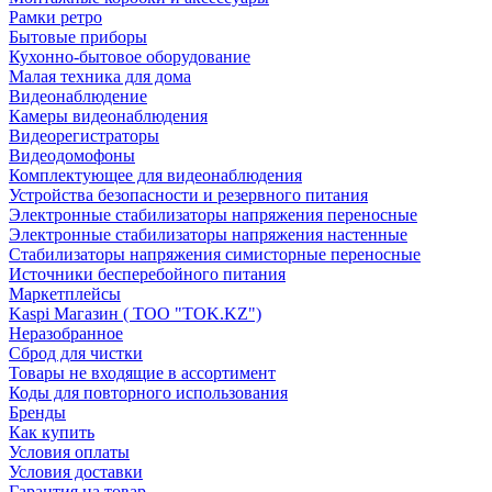
Рамки ретро
Бытовые приборы
Кухонно-бытовое оборудование
Малая техника для дома
Видеонаблюдение
Камеры видеонаблюдения
Видеорегистраторы
Видеодомофоны
Комплектующее для видеонаблюдения
Устройства безопасности и резервного питания
Электронные стабилизаторы напряжения переносные
Электронные стабилизаторы напряжения настенные
Стабилизаторы напряжения симисторные переносные
Источники бесперебойного питания
Маркетплейсы
Kaspi Магазин ( ТОО "TOK.KZ")
Неразобранное
Сброд для чистки
Товары не входящие в ассортимент
Коды для повторного использования
Бренды
Как купить
Условия оплаты
Условия доставки
Гарантия на товар