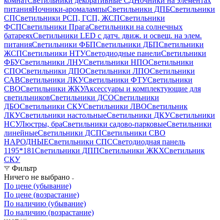
комнат
Светильники декоративные СД
Ночники на элементах
питания
Ночники-аромалампы
Светильники ДПБ
Светильники
СП
Светильники РСП, ГСП, ЖСП
Светильники
ФСП
Светильники Прага
Светильники на солнечных
батареях
Светильники LED с датч. движ. и освещ. на элем.
питания
Светильники ФБП
Светильники ДБП
Светильники
ЖСП
Светильники НТУ
Светодиодные панели
Светильники
ФБУ
Светильники ЛНУ
Светильники НПО
Светильники
СПО
Светильники ДПО
Светильники ЛПО
Светильники
САВ
Светильники ЛКУ
Светильники ФТУ
Светильники
СВО
Светильники ЖКУ
Аксессуары и комплектующие для
светильников
Светильники ДСО
Светильники
ДБО
Светильники СКУ
Светильники ЛВО
Светильник
ЛКУ
Светильники настольные
Светильники ДКУ
Светильники
НСУ
Люстры, бра
Светильники садово-парковые
Светильники
линейные
Светильники ДСП
Светильники СВО
НАРОДНЫЕ
Светильники СПС
Светодиодная панель
1195*181
Светильники ДПП
Светильники ЖКХ
Светильник
СКУ
Фильтр
Ничего не выбрано
По цене (убывание)
По цене (возрастание)
По наличию (убывание)
По наличию (возрастание)