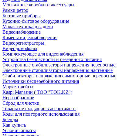
Монтажные коробки и аксессуары
Рамки ретро
Бытовые приборы
Кухонно-бытовое оборудование
Малая техника для дома
Видеонаблюдение
Камеры видеонаблюдения
Видеорегистраторы
Видеодомофоны
Комплектующее для видеонаблюдения
Устройства безопасности и резервного питания
Электронные стабилизаторы напряжения переносные
Электронные стабилизаторы напряжения настенные
Стабилизаторы напряжения симисторные переносные
Источники бесперебойного питания
Маркетплейсы
Kaspi Магазин ( ТОО "TOK.KZ")
Неразобранное
Сброд для чистки
Товары не входящие в ассортимент
Коды для повторного использования
Бренды
Как купить
Условия оплаты
Условия доставки