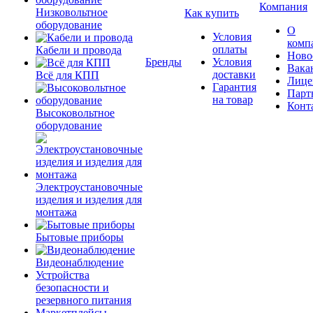
Компания
Низковольтное
Как купить
оборудование
О
Условия
комп
оплаты
Кабели и провода
Ново
Бренды
Условия
Вака
доставки
Всё для КПП
Лице
Гарантия
Парт
на товар
Конт
Высоковольтное
оборудование
Электроустановочные
изделия и изделия для
монтажа
Бытовые приборы
Видеонаблюдение
Устройства
безопасности и
резервного питания
Маркетплейсы