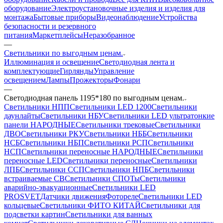
оборудование
Электроустановочные изделия и изделия для
монтажа
Бытовые приборы
Видеонаблюдение
Устройства
безопасности и резервного
питания
Маркетплейсы
Неразобранное
—
Светильники по выгодным ценам.
Иллюминация и освещение
Светодиодная лента и
комплектующие
Гирлянды
Управление
освещением
Лампы
Прожекторы
Фонари
—
Светодиодная панель 1195*180 по выгодным ценам.
Светильники НПП
Светильники LED 1200
Светильники
даунлайты
Светильники НБУ
Светильники LED ультратонкие
панели НАРОДНЫЕ
Светильники трековые
Светильники
ДВО
Светильники РКУ
Светильники НББ
Светильники
НСБ
Светильники НБП
Светильники РСП
Светильники
НСП
Светильники переносные НАРОДНЫЕ
Светильники
переносные LED
Светильники переносные
Светильники
ЛПБ
Светильники ССП
Светильники НПБ
Светильники
встраиваемые СВ
Светильники СПОТы
Светильники
аварийно-эвакуационные
Светильники LED
PROSVET
Датчики движения
Фотореле
Светильники LED
кольцевые
Светильники ФИТО КИТАЙ
Светильники для
подсветки картин
Светильники для ванных