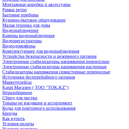
Монтажные коробки и аксессуары
Рамки ретро
Бытовые приборы
Кухонно-бытовое оборудование
Малая техника для дома
Видеонаблюдение
Камеры видеонаблюдения
Видеорегистраторы
Видеодомофоны
Комплектующее для видеонаблюдения
Устройства безопасности и резервного питания
Электронные стабилизаторы напряжения переносные
Электронные стабилизаторы напряжения настенные
Стабилизаторы напряжения симисторные переносные
Источники бесперебойного питания
Маркетплейсы
Kaspi Магазин ( ТОО "TOK.KZ")
Неразобранное
Сброд для чистки
Товары не входящие в ассортимент
Коды для повторного использования
Бренды
Как купить
Условия оплаты
Условия доставки