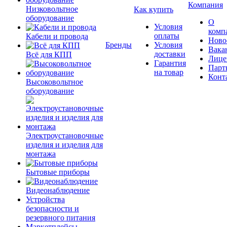
Компания
Низковольтное
Как купить
оборудование
О
Условия
комп
оплаты
Кабели и провода
Ново
Бренды
Условия
Вака
доставки
Всё для КПП
Лице
Гарантия
Парт
на товар
Конт
Высоковольтное
оборудование
Электроустановочные
изделия и изделия для
монтажа
Бытовые приборы
Видеонаблюдение
Устройства
безопасности и
резервного питания
Маркетплейсы