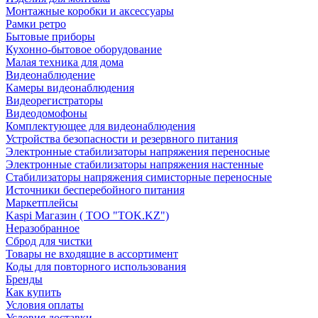
Монтажные коробки и аксессуары
Рамки ретро
Бытовые приборы
Кухонно-бытовое оборудование
Малая техника для дома
Видеонаблюдение
Камеры видеонаблюдения
Видеорегистраторы
Видеодомофоны
Комплектующее для видеонаблюдения
Устройства безопасности и резервного питания
Электронные стабилизаторы напряжения переносные
Электронные стабилизаторы напряжения настенные
Стабилизаторы напряжения симисторные переносные
Источники бесперебойного питания
Маркетплейсы
Kaspi Магазин ( ТОО "TOK.KZ")
Неразобранное
Сброд для чистки
Товары не входящие в ассортимент
Коды для повторного использования
Бренды
Как купить
Условия оплаты
Условия доставки