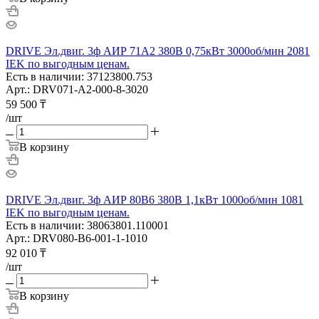
DRIVE Эл.двиг. 3ф АИР 71A2 380В 0,75кВт 3000об/мин 2081
IEK по выгодным ценам.
Есть в наличии: 37123800.753
Арт.: DRV071-A2-000-8-3020
59 500
₸
/шт
В корзину
DRIVE Эл.двиг. 3ф АИР 80B6 380В 1,1кВт 1000об/мин 1081
IEK по выгодным ценам.
Есть в наличии: 38063801.110001
Арт.: DRV080-B6-001-1-1010
92 010
₸
/шт
В корзину