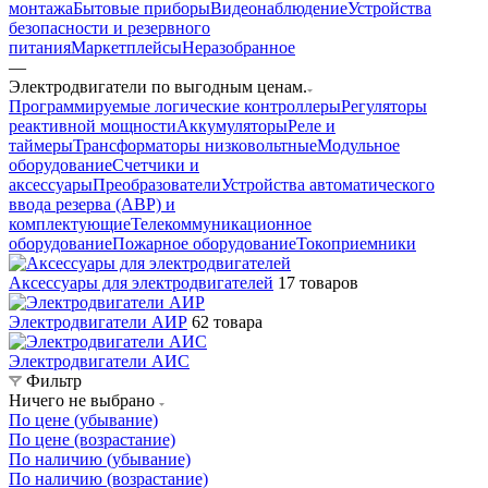
монтажа
Бытовые приборы
Видеонаблюдение
Устройства
безопасности и резервного
питания
Маркетплейсы
Неразобранное
—
Электродвигатели по выгодным ценам.
Программируемые логические контроллеры
Регуляторы
реактивной мощности
Аккумуляторы
Реле и
таймеры
Трансформаторы низковольтные
Модульное
оборудование
Счетчики и
аксессуары
Преобразователи
Устройства автоматического
ввода резерва (АВР) и
комплектующие
Телекоммуникационное
оборудование
Пожарное оборудование
Токоприемники
Аксессуары для электродвигателей
17 товаров
Электродвигатели АИР
62 товара
Электродвигатели АИС
Фильтр
Ничего не выбрано
По цене (убывание)
По цене (возрастание)
По наличию (убывание)
По наличию (возрастание)