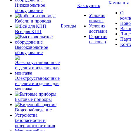
Компания
Низковольтное
Как купить
оборудование
О
Условия
комп
оплаты
Кабели и провода
Ново
Бренды
Условия
Вака
доставки
Всё для КПП
Лице
Гарантия
Парт
на товар
Конт
Высоковольтное
оборудование
Электроустановочные
изделия и изделия для
монтажа
Бытовые приборы
Видеонаблюдение
Устройства
безопасности и
резервного питания
Маркетплейсы