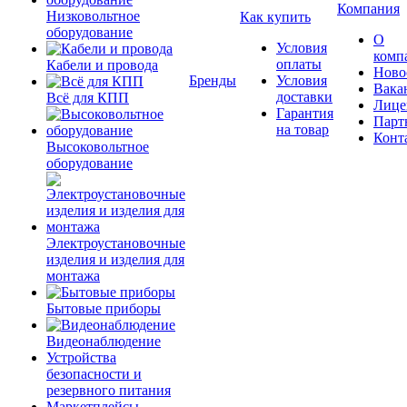
Компания
Низковольтное
Как купить
оборудование
О
Условия
комп
оплаты
Кабели и провода
Ново
Бренды
Условия
Вака
доставки
Всё для КПП
Лице
Гарантия
Парт
на товар
Конт
Высоковольтное
оборудование
Электроустановочные
изделия и изделия для
монтажа
Бытовые приборы
Видеонаблюдение
Устройства
безопасности и
резервного питания
Маркетплейсы