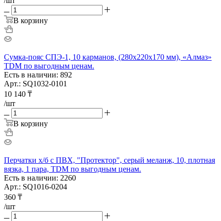
/шт
В корзину
Сумка-пояс СПЭ-1, 10 карманов, (280х220х170 мм), «Алмаз»
TDM по выгодным ценам.
Есть в наличии: 892
Арт.: SQ1032-0101
10 140
₸
/шт
В корзину
Перчатки х/б с ПВХ, "Протектор", серый меланж, 10, плотная
вязка, 1 пара, TDM по выгодным ценам.
Есть в наличии: 2260
Арт.: SQ1016-0204
360
₸
/шт