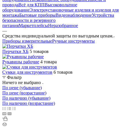
провода
Всё для КПП
Высоковольтное
оборудование
Электроустановочные изделия и изделия для
монтажа
Бытовые приборы
Видеонаблюдение
Устройства
безопасности и резервного
питания
Маркетплейсы
Неразобранное
—
Средства индивидуальной защиты по выгодным ценам.
Приборы измерительные
Ручные инструменты
Перчатки ХБ
5 товаров
Рукавицы рабочие
4 товара
Сумки для инструментов
6 товаров
Фильтр
Ничего не выбрано
По цене (убывание)
По цене (возрастание)
По наличию (убывание)
По наличию (возрастание)