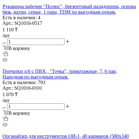
Рукавицы рабочие "Полюс", брезентовый наладонник, основа
бязь, ватин, серые, 1 пара, TDM по выгодным ценам.
Есть в наличии: 4
Арт.: SQ1016-0517
1 110
₸
/шт
В корзину
Перчатки х/б с ПВХ , "Точка", трикотажные, 7, 6 пар,
Народная по выгодным ценам.
Есть в наличии: 793
Арт.: SQ1016-0101
1 070
₸
/шт
В корзину
Органайзер для инструментов ОИ-1, 40 карманов (580х340