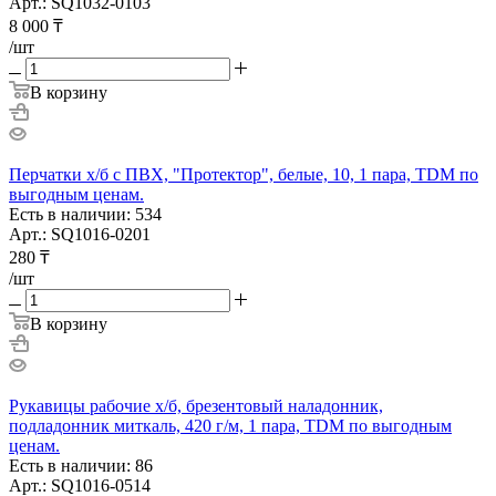
Арт.: SQ1032-0103
8 000
₸
/шт
В корзину
Перчатки х/б с ПВХ, "Протектор", белые, 10, 1 пара, TDM по
выгодным ценам.
Есть в наличии: 534
Арт.: SQ1016-0201
280
₸
/шт
В корзину
Рукавицы рабочие х/б, брезентовый наладонник,
подладонник миткаль, 420 г/м, 1 пара, TDM по выгодным
ценам.
Есть в наличии: 86
Арт.: SQ1016-0514