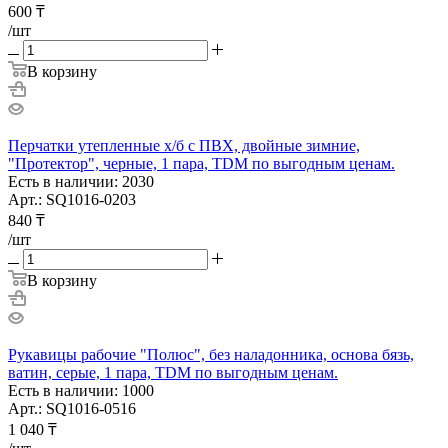
600
₸
/шт
В корзину
Перчатки утепленные х/б с ПВХ, двойные зимние,
"Протектор", черные, 1 пара, TDM по выгодным ценам.
Есть в наличии: 2030
Арт.: SQ1016-0203
840
₸
/шт
В корзину
Рукавицы рабочие "Полюс", без наладонника, основа бязь,
ватин, серые, 1 пара, TDM по выгодным ценам.
Есть в наличии: 1000
Арт.: SQ1016-0516
1 040
₸