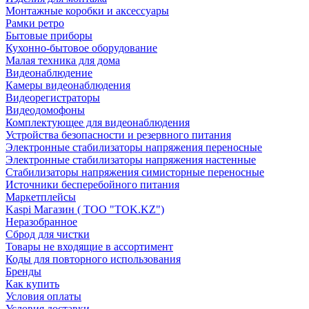
Монтажные коробки и аксессуары
Рамки ретро
Бытовые приборы
Кухонно-бытовое оборудование
Малая техника для дома
Видеонаблюдение
Камеры видеонаблюдения
Видеорегистраторы
Видеодомофоны
Комплектующее для видеонаблюдения
Устройства безопасности и резервного питания
Электронные стабилизаторы напряжения переносные
Электронные стабилизаторы напряжения настенные
Стабилизаторы напряжения симисторные переносные
Источники бесперебойного питания
Маркетплейсы
Kaspi Магазин ( ТОО "TOK.KZ")
Неразобранное
Сброд для чистки
Товары не входящие в ассортимент
Коды для повторного использования
Бренды
Как купить
Условия оплаты
Условия доставки