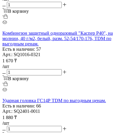
В корзину
Комбинезон защитный одноразовый "Каспер Р40", на
молнии, 40 г/м2, белый, разм. 52-54/170-176, TDM по
выгодным ценам.
Есть в наличии: 57
Арт.: SQ1016-0321
1 670
₸
/шт
В корзину
Ударная головка ГС14Р TDM по выгодным ценам.
Есть в наличии: 66
Арт.: SQ2401-0011
1 880
₸
/шт