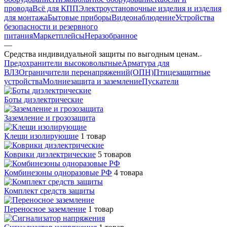
провода
Всё для КПП
Электроустановочные изделия и изделия
для монтажа
Бытовые приборы
Видеонаблюдение
Устройства
безопасности и резервного
питания
Маркетплейсы
Неразобранное
—
Средства индивидуальной защиты по выгодным ценам.
Предохранители высоковольтные
Арматура для
ВЛЗ
Ограничители перенапряжений(ОПН)
Птицезащитные
устройства
Молниезащита и заземление
Пускатели
Боты диэлектрические
Заземление и грозозащита
Клещи изолирующие
1 товар
Коврики диэлектрические
5 товаров
Комбинезоны одноразовые РФ
4 товара
Комплект средств защиты
Переносное заземление
1 товар