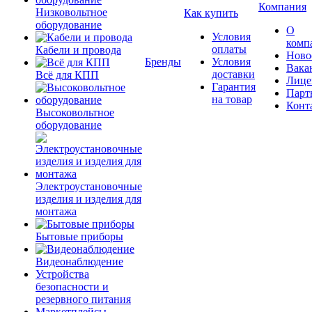
Компания
Низковольтное
Как купить
оборудование
О
Условия
комп
оплаты
Кабели и провода
Ново
Бренды
Условия
Вака
доставки
Всё для КПП
Лице
Гарантия
Парт
на товар
Конт
Высоковольтное
оборудование
Электроустановочные
изделия и изделия для
монтажа
Бытовые приборы
Видеонаблюдение
Устройства
безопасности и
резервного питания
Маркетплейсы