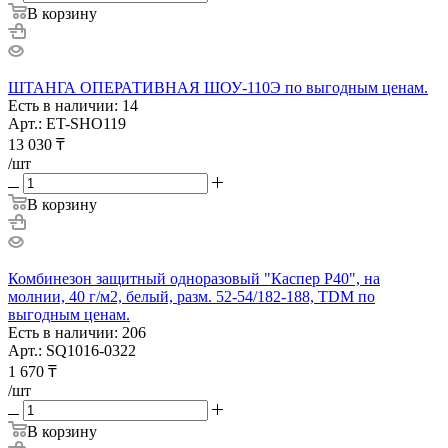
В корзину
ШТАНГА ОПЕРАТИВНАЯ ШОУ-110Э по выгодным ценам.
Есть в наличии: 14
Арт.: ET-SHO119
13 030
₸
/шт
В корзину
Комбинезон защитный одноразовый "Каспер Р40", на
молнии, 40 г/м2, белый, разм. 52-54/182-188, TDM по
выгодным ценам.
Есть в наличии: 206
Арт.: SQ1016-0322
1 670
₸
/шт
В корзину