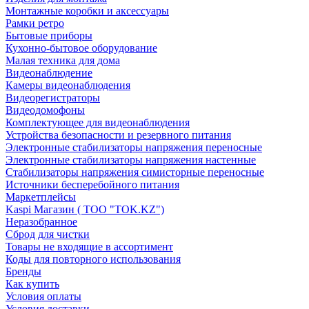
Монтажные коробки и аксессуары
Рамки ретро
Бытовые приборы
Кухонно-бытовое оборудование
Малая техника для дома
Видеонаблюдение
Камеры видеонаблюдения
Видеорегистраторы
Видеодомофоны
Комплектующее для видеонаблюдения
Устройства безопасности и резервного питания
Электронные стабилизаторы напряжения переносные
Электронные стабилизаторы напряжения настенные
Стабилизаторы напряжения симисторные переносные
Источники бесперебойного питания
Маркетплейсы
Kaspi Магазин ( ТОО "TOK.KZ")
Неразобранное
Сброд для чистки
Товары не входящие в ассортимент
Коды для повторного использования
Бренды
Как купить
Условия оплаты
Условия доставки