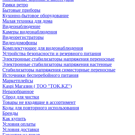
Рамки ретро
Бытовые приборы
Кухонно-бытовое оборудование
Малая техника для дома
Видеонаблюдение
Камеры видеонаблюдения
Видеорегистраторы
Видеодомофоны
Комплектующее для видеонаблюдения
Устройства безопасности и резервного питания
Электронные стабилизаторы напряжения переносные
Электронные стабилизаторы напряжения настенные
Стабилизаторы напряжения симисторные переносные
Источники бесперебойного питания
Маркетплейсы
Kaspi Магазин ( ТОО "TOK.KZ")
Неразобранное
Сброд для чистки
Товары не входящие в ассортимент
Коды для повторного использования
Бренды
Как купить
Условия оплаты
Условия доставки
Гарантия на товар