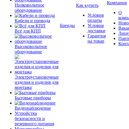
Компания
Низковольтное
Как купить
оборудование
О
Условия
комп
оплаты
Кабели и провода
Ново
Бренды
Условия
Вака
доставки
Всё для КПП
Лице
Гарантия
Парт
на товар
Конт
Высоковольтное
оборудование
Электроустановочные
изделия и изделия для
монтажа
Бытовые приборы
Видеонаблюдение
Устройства
безопасности и
резервного питания
Маркетплейсы