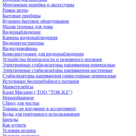
Монтажные коробки и аксессуары
Рамки ретро
Бытовые приборы
Кухонно-бытовое оборудование
Малая техника для дома
Видеонаблюдение
Камеры видеонаблюдения
Видеорегистраторы
Видеодомофоны
Комплектующее для видеонаблюдения
Устройства безопасности и резервного питания
Электронные стабилизаторы напряжения переносные
Электронные стабилизаторы напряжения настенные
Стабилизаторы напряжения симисторные переносные
Источники бесперебойного питания
Маркетплейсы
Kaspi Магазин ( ТОО "TOK.KZ")
Неразобранное
Сброд для чистки
Товары не входящие в ассортимент
Коды для повторного использования
Бренды
Как купить
Условия оплаты
Условия доставки