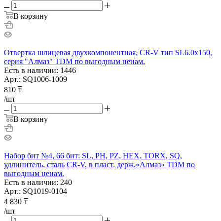
В корзину
Отвертка шлицевая двухкомпонентная, CR-V тип SL6.0x150,
серия "Алмаз" TDM по выгодным ценам.
Есть в наличии: 1446
Арт.: SQ1006-1009
810
₸
/шт
В корзину
Набор бит №4, 66 бит: SL, PH, PZ, HEX, TORX, SQ,
удлинитель, сталь CR-V, в пласт. держ.«Алмаз» TDM по
выгодным ценам.
Есть в наличии: 240
Арт.: SQ1019-0104
4 830
₸
/шт