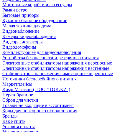
Монтажные коробки и аксессуары
Рамки ретро
Бытовые приборы
Кухонно-бытовое оборудование
Малая техника для дома
Видеонаблюдение
Камеры видеонаблюдения
Видеорегистраторы
Видеодомофоны
Комплектующее для видеонаблюдения
Устройства безопасности и резервного питания
Электронные стабилизаторы напряжения переносные
Электронные стабилизаторы напряжения настенные
Стабилизаторы напряжения симисторные переносные
Источники бесперебойного питания
Маркетплейсы
Kaspi Магазин ( ТОО "TOK.KZ")
Неразобранное
Сброд для чистки
Товары не входящие в ассортимент
Коды для повторного использования
Бренды
Как купить
Условия оплаты
Условия доставки