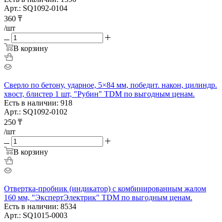
Арт.: SQ1092-0104
360
₸
/шт
В корзину
Сверло по бетону, ударное, 5×84 мм, победит. након, цилиндр.
хвост, блистер 1 шт, "Рубин" TDM по выгодным ценам.
Есть в наличии: 918
Арт.: SQ1092-0102
250
₸
/шт
В корзину
Отвертка-пробник (индикатор) с комбинированным жалом
160 мм, "ЭкспертЭлектрик" TDM по выгодным ценам.
Есть в наличии: 8534
Арт.: SQ1015-0003