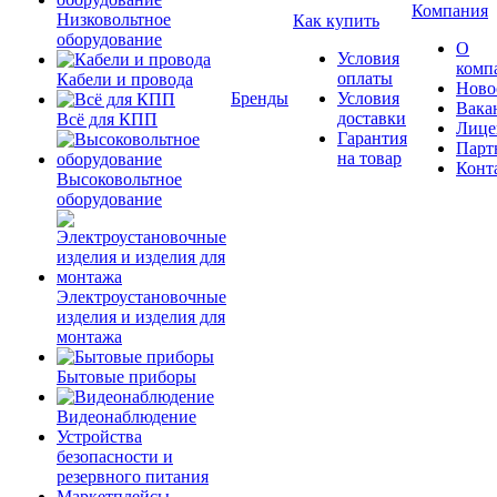
Компания
Низковольтное
Как купить
оборудование
О
Условия
комп
оплаты
Кабели и провода
Ново
Бренды
Условия
Вака
доставки
Всё для КПП
Лице
Гарантия
Парт
на товар
Конт
Высоковольтное
оборудование
Электроустановочные
изделия и изделия для
монтажа
Бытовые приборы
Видеонаблюдение
Устройства
безопасности и
резервного питания
Маркетплейсы