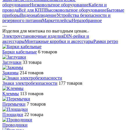
оборудование
Низковольтное оборудование
Кабели и
провода
Всё для КПП
Высоковольтное оборудование
Бытовые
приборы
Видеонаблюдение
Устройства безопасности и
резервного питания
Маркетплейсы
Неразобранное
—
Изделия для монтажа по выгодным ценам.
Электроустановочные изделия
DIN-рейки и
аксессуары
Монтажные коробки и аксессуары
Рамки ретро
Бирки кабельные
6 товаров
Заглушки
33 товара
Зажимы
214 товаров
Знаки электробезопасности
177 товаров
Клеммы
113 товаров
Перемычки
7 товаров
Площадки
22 товара
Проводники