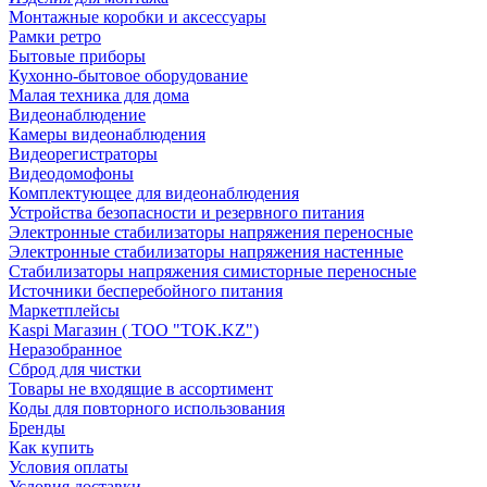
Монтажные коробки и аксессуары
Рамки ретро
Бытовые приборы
Кухонно-бытовое оборудование
Малая техника для дома
Видеонаблюдение
Камеры видеонаблюдения
Видеорегистраторы
Видеодомофоны
Комплектующее для видеонаблюдения
Устройства безопасности и резервного питания
Электронные стабилизаторы напряжения переносные
Электронные стабилизаторы напряжения настенные
Стабилизаторы напряжения симисторные переносные
Источники бесперебойного питания
Маркетплейсы
Kaspi Магазин ( ТОО "TOK.KZ")
Неразобранное
Сброд для чистки
Товары не входящие в ассортимент
Коды для повторного использования
Бренды
Как купить
Условия оплаты
Условия доставки