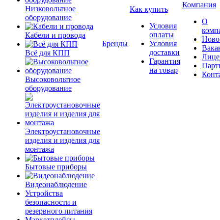
Компания
Низковольтное
Как купить
оборудование
О
Условия
комп
оплаты
Кабели и провода
Ново
Бренды
Условия
Вака
доставки
Всё для КПП
Лице
Гарантия
Парт
на товар
Конт
Высоковольтное
оборудование
Электроустановочные
изделия и изделия для
монтажа
Бытовые приборы
Видеонаблюдение
Устройства
безопасности и
резервного питания
Маркетплейсы