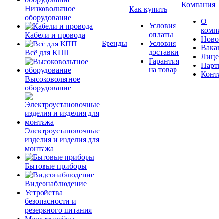
Компания
Низковольтное
Как купить
оборудование
О
Условия
комп
оплаты
Кабели и провода
Ново
Бренды
Условия
Вака
доставки
Всё для КПП
Лице
Гарантия
Парт
на товар
Конт
Высоковольтное
оборудование
Электроустановочные
изделия и изделия для
монтажа
Бытовые приборы
Видеонаблюдение
Устройства
безопасности и
резервного питания
Маркетплейсы