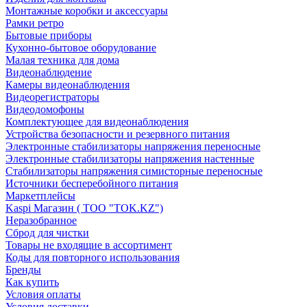
Монтажные коробки и аксессуары
Рамки ретро
Бытовые приборы
Кухонно-бытовое оборудование
Малая техника для дома
Видеонаблюдение
Камеры видеонаблюдения
Видеорегистраторы
Видеодомофоны
Комплектующее для видеонаблюдения
Устройства безопасности и резервного питания
Электронные стабилизаторы напряжения переносные
Электронные стабилизаторы напряжения настенные
Стабилизаторы напряжения симисторные переносные
Источники бесперебойного питания
Маркетплейсы
Kaspi Магазин ( ТОО "TOK.KZ")
Неразобранное
Сброд для чистки
Товары не входящие в ассортимент
Коды для повторного использования
Бренды
Как купить
Условия оплаты
Условия доставки