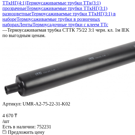
ТТкНГ(4:1)
Термоусаживаемые трубки ТТк(3:1)
прозрачные
Термоусаживаемые трубки ТТкНГ(3:1)
разноцветные
Термоусаживаемые трубки ТТкНГ(3:1) в
наборе
Термоусаживаемые трубки в розничных
наборах
Ленты
Термоусадочные трубки с клеем ТТс
—
Термоусаживаемая трубка СТТК 75/22 3:1 черн. кл. 1м IEK
по выгодным ценам.
Артикул:
UMR-A2-75-22-31-K02
4 670
₸
/шт
Есть в наличии
: 752231
Предложить цену