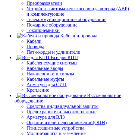
Преобразователи
Устройства автоматического ввода резерва (АВР)
и комплектующие
Телекоммуникационное оборудование
Пожарное оборудование
Токоприемники
Кабели и провода
Кабели
Провода
Патч-корды и удлинители
Всё для КПП
Кабеленесущие системы
Кабельные вводы
Наконечники и гильзы
Кабельные муфты
Арматура для СИП
Крепление
Высоковольтное
оборудование
Средства индивидуальной защиты
Предохранители высоковольтные
Арматура для ВЛЗ
Ограничители перенапряжений(ОПН)
Птицезащитные устройства
Молниезащита и заземление