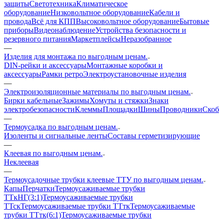
защиты
Светотехника
Климатическое
оборудование
Низковольтное оборудование
Кабели и
провода
Всё для КПП
Высоковольтное оборудование
Бытовые
приборы
Видеонаблюдение
Устройства безопасности и
резервного питания
Маркетплейсы
Неразобранное
—
Изделия для монтажа по выгодным ценам.
DIN-рейки и аксессуары
Монтажные коробки и
аксессуары
Рамки ретро
Электроустановочные изделия
—
Электроизоляционные материалы по выгодным ценам.
Бирки кабельные
Зажимы
Хомуты и стяжки
Знаки
электробезопасности
Клеммы
Площадки
Шины
Проводники
Ско
—
Термоусадка по выгодным ценам.
Изоленты и сигнальные ленты
Составы герметизирующие
—
Клеевая по выгодным ценам.
Неклеевая
—
Термоусадочные трубки клеевые ТТУ по выгодным ценам.
Капы
Перчатки
Термоусаживаемые трубки
ТТкНГ(3:1)
Термоусаживаемые трубки
ТТск
Термоусаживаемые трубки ТТтк
Термоусаживаемые
трубки ТТтк(6:1)
Термоусаживаемые трубки