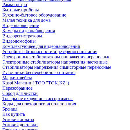
Рамки ретро
Бытовые приборы
Кухонно-бытовое оборудование
Малая техника для дома
Видеонаблюдение
Камеры видеонаблюдения
Видеорегистраторы
Видеодомофоны
Комплектующее для видеонаблюдения
Устройства безопасности и резервного питания
Электронные стабилизаторы напряжения переносные
Электронные стабилизаторы напряжения настенные
Стабилизаторы напряжения симисторные переносные
Источники бесперебойного питания
Маркетплейсы
Kaspi Магазин ( ТОО "TOK.KZ")
Неразобранное
Сброд для чистки
Товары не входящие в ассортимент
Коды для повторного использования
Бренды
Как купить
Условия оплаты
Условия доставки
Гарантия на товар