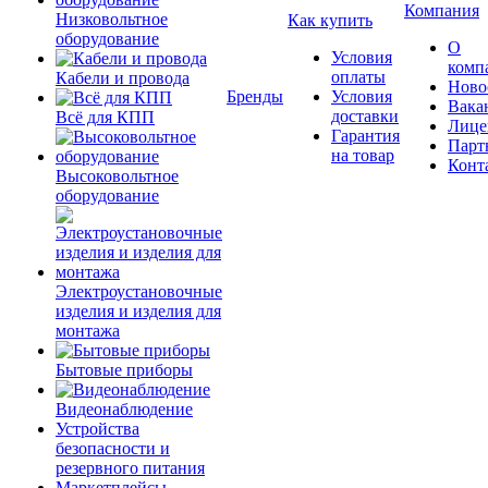
Компания
Низковольтное
Как купить
оборудование
О
Условия
комп
оплаты
Кабели и провода
Ново
Бренды
Условия
Вака
доставки
Всё для КПП
Лице
Гарантия
Парт
на товар
Конт
Высоковольтное
оборудование
Электроустановочные
изделия и изделия для
монтажа
Бытовые приборы
Видеонаблюдение
Устройства
безопасности и
резервного питания
Маркетплейсы