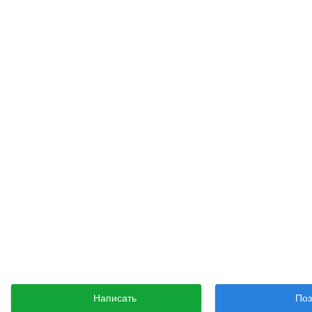
Написать
Поз