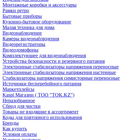
Монтажные коробки и аксессуары
Рамки ретро
Бытовые приборы
Кухонно-бытовое оборудование
Малая техника для дома
Видеонаблюдение
Камеры видеонаблюдения
Видеорегистраторы
Видеодомофоны
Комплектующее для видеонаблюдения
Устройства безопасности и резервного питания
Электронные стабилизаторы напряжения переносные
Электронные стабилизаторы напряжения настенные
Стабилизаторы напряжения симисторные переносные
Источники бесперебойного питания
Маркетплейсы
Kaspi Магазин ( ТОО "TOK.KZ")
Неразобранное
Сброд для чистки
Товары не входящие в ассортимент
Коды для повторного использования
Бренды
Как купить
Условия оплаты
Условия доставки