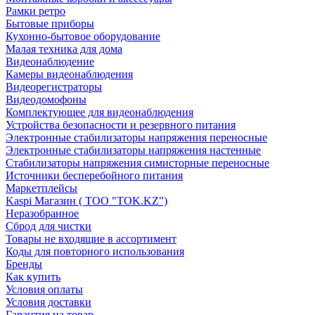
Рамки ретро
Бытовые приборы
Кухонно-бытовое оборудование
Малая техника для дома
Видеонаблюдение
Камеры видеонаблюдения
Видеорегистраторы
Видеодомофоны
Комплектующее для видеонаблюдения
Устройства безопасности и резервного питания
Электронные стабилизаторы напряжения переносные
Электронные стабилизаторы напряжения настенные
Стабилизаторы напряжения симисторные переносные
Источники бесперебойного питания
Маркетплейсы
Kaspi Магазин ( ТОО "TOK.KZ")
Неразобранное
Сброд для чистки
Товары не входящие в ассортимент
Коды для повторного использования
Бренды
Как купить
Условия оплаты
Условия доставки
Гарантия на товар