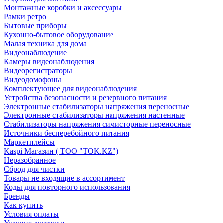
Монтажные коробки и аксессуары
Рамки ретро
Бытовые приборы
Кухонно-бытовое оборудование
Малая техника для дома
Видеонаблюдение
Камеры видеонаблюдения
Видеорегистраторы
Видеодомофоны
Комплектующее для видеонаблюдения
Устройства безопасности и резервного питания
Электронные стабилизаторы напряжения переносные
Электронные стабилизаторы напряжения настенные
Стабилизаторы напряжения симисторные переносные
Источники бесперебойного питания
Маркетплейсы
Kaspi Магазин ( ТОО "TOK.KZ")
Неразобранное
Сброд для чистки
Товары не входящие в ассортимент
Коды для повторного использования
Бренды
Как купить
Условия оплаты
Условия доставки