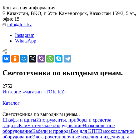
Контактная информация
Казахстан, ВКО, г. Усть-Каменогорск, Казахстан 159/3, 5 эт.,
офис 15
info@tok.kz
Instagram
WhatsApp
Светотехника по выгодным ценам.
2752
Интернет-магазин «TOK.KZ»
—
Каталог
—
Светотехника по выгодным ценам.
Шкафы и щиты
Инструменты, приборы и средства
защиты
Климатическое оборудование
Низковольтное
оборудование
Кабели и провода
Всё для КПП
Высоковольтное
оборудование
Электроустановочные изделия и изделия для