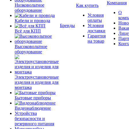
Компания
Низковольтное
Как купить
оборудование
О
Условия
комп
оплаты
Кабели и провода
Ново
Бренды
Условия
Вака
доставки
Всё для КПП
Лице
Гарантия
Парт
на товар
Конт
Высоковольтное
оборудование
Электроустановочные
изделия и изделия для
монтажа
Бытовые приборы
Видеонаблюдение
Устройства
безопасности и
резервного питания
Маркетплейсы