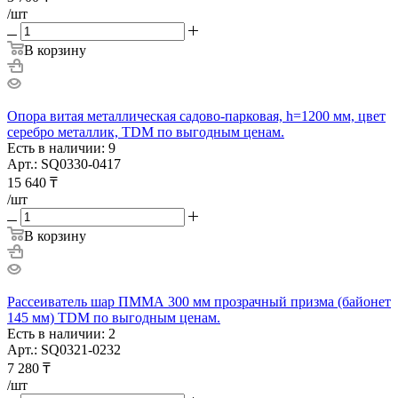
/шт
В корзину
Опора витая металлическая садово-парковая, h=1200 мм, цвет
серебро металлик, TDM по выгодным ценам.
Есть в наличии: 9
Арт.: SQ0330-0417
15 640
₸
/шт
В корзину
Рассеиватель шар ПММА 300 мм прозрачный призма (байонет
145 мм) TDM по выгодным ценам.
Есть в наличии: 2
Арт.: SQ0321-0232
7 280
₸
/шт