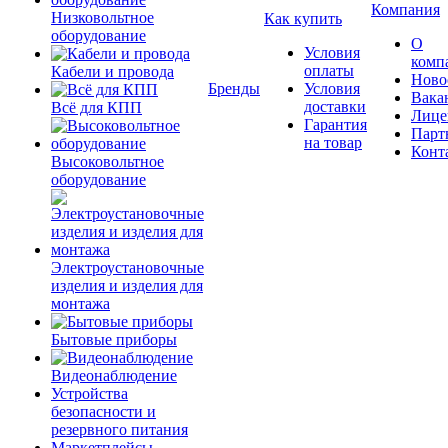
Компания
Низковольтное
Как купить
оборудование
О
Условия
комп
оплаты
Кабели и провода
Ново
Бренды
Условия
Вака
доставки
Всё для КПП
Лице
Гарантия
Парт
на товар
Конт
Высоковольтное
оборудование
Электроустановочные
изделия и изделия для
монтажа
Бытовые приборы
Видеонаблюдение
Устройства
безопасности и
резервного питания
Маркетплейсы