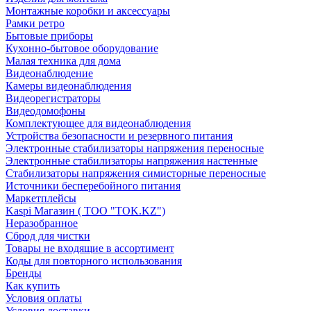
Монтажные коробки и аксессуары
Рамки ретро
Бытовые приборы
Кухонно-бытовое оборудование
Малая техника для дома
Видеонаблюдение
Камеры видеонаблюдения
Видеорегистраторы
Видеодомофоны
Комплектующее для видеонаблюдения
Устройства безопасности и резервного питания
Электронные стабилизаторы напряжения переносные
Электронные стабилизаторы напряжения настенные
Стабилизаторы напряжения симисторные переносные
Источники бесперебойного питания
Маркетплейсы
Kaspi Магазин ( ТОО "TOK.KZ")
Неразобранное
Сброд для чистки
Товары не входящие в ассортимент
Коды для повторного использования
Бренды
Как купить
Условия оплаты
Условия доставки