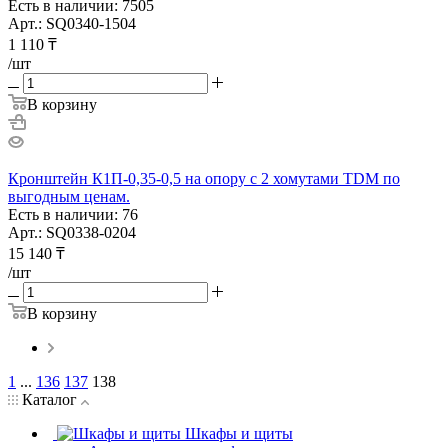
Есть в наличии: 7505
Арт.: SQ0340-1504
1 110
₸
/шт
В корзину
Кронштейн К1П-0,35-0,5 на опору с 2 хомутами TDM по
выгодным ценам.
Есть в наличии: 76
Арт.: SQ0338-0204
15 140
₸
/шт
В корзину
1
...
136
137
138
Каталог
Шкафы и щиты