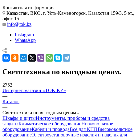
Контактная информация
Казахстан, ВКО, г. Усть-Каменогорск, Казахстан 159/3, 5 эт.,
офис 15
info@tok.kz
Instagram
WhatsApp
Светотехника по выгодным ценам.
2752
Интернет-магазин «TOK.KZ»
—
Каталог
—
Светотехника по выгодным ценам.
Шкафы и щиты
Инструменты, приборы и средства
защиты
Климатическое оборудование
Низковольтное
оборудование
Кабели и провода
Всё для КПП
Высоковольтное
оборудование
Электроустановочные изделия и изделия для