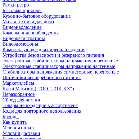
Рамки ретро
Бытовые приборы
Кухонно-бытовое оборудование
Малая техника для дома
Видеонаблюдение
Камеры видеонаблюдения
Видеорегистраторы
Видеодомофоны
Комплектующее для видеонаблюдения
Устройства безопасности и резервного питания
Электронные стабилизаторы напряжения переносные
Электронные стабилизаторы напряжения настенные
Стабилизаторы напряжения симисторные переносные
Источники бесперебойного питания
Маркетплейсы
Kaspi Магазин ( ТОО "TOK.KZ")
Неразобранное
Сброд для чистки
Товары не входящие в ассортимент
Коды для повторного использования
Бренды
Как купить
Условия оплаты
Условия доставки
Гарантия на товар