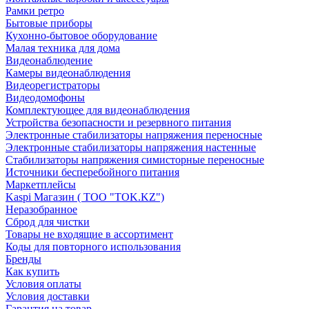
Рамки ретро
Бытовые приборы
Кухонно-бытовое оборудование
Малая техника для дома
Видеонаблюдение
Камеры видеонаблюдения
Видеорегистраторы
Видеодомофоны
Комплектующее для видеонаблюдения
Устройства безопасности и резервного питания
Электронные стабилизаторы напряжения переносные
Электронные стабилизаторы напряжения настенные
Стабилизаторы напряжения симисторные переносные
Источники бесперебойного питания
Маркетплейсы
Kaspi Магазин ( ТОО "TOK.KZ")
Неразобранное
Сброд для чистки
Товары не входящие в ассортимент
Коды для повторного использования
Бренды
Как купить
Условия оплаты
Условия доставки
Гарантия на товар