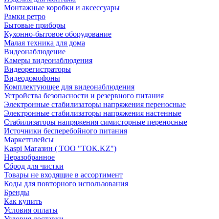
Монтажные коробки и аксессуары
Рамки ретро
Бытовые приборы
Кухонно-бытовое оборудование
Малая техника для дома
Видеонаблюдение
Камеры видеонаблюдения
Видеорегистраторы
Видеодомофоны
Комплектующее для видеонаблюдения
Устройства безопасности и резервного питания
Электронные стабилизаторы напряжения переносные
Электронные стабилизаторы напряжения настенные
Стабилизаторы напряжения симисторные переносные
Источники бесперебойного питания
Маркетплейсы
Kaspi Магазин ( ТОО "TOK.KZ")
Неразобранное
Сброд для чистки
Товары не входящие в ассортимент
Коды для повторного использования
Бренды
Как купить
Условия оплаты
Условия доставки