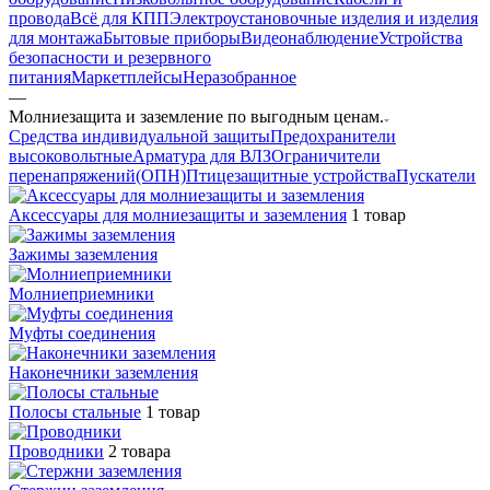
провода
Всё для КПП
Электроустановочные изделия и изделия
для монтажа
Бытовые приборы
Видеонаблюдение
Устройства
безопасности и резервного
питания
Маркетплейсы
Неразобранное
—
Молниезащита и заземление по выгодным ценам.
Средства индивидуальной защиты
Предохранители
высоковольтные
Арматура для ВЛЗ
Ограничители
перенапряжений(ОПН)
Птицезащитные устройства
Пускатели
Аксессуары для молниезащиты и заземления
1 товар
Зажимы заземления
Молниеприемники
Муфты соединения
Наконечники заземления
Полосы стальные
1 товар
Проводники
2 товара