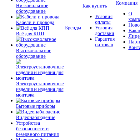
Компания
Низковольтное
Как купить
оборудование
О
Условия
комп
оплаты
Кабели и провода
Ново
Бренды
Условия
Вака
доставки
Всё для КПП
Лице
Гарантия
Парт
на товар
Конт
Высоковольтное
оборудование
Электроустановочные
изделия и изделия для
монтажа
Бытовые приборы
Видеонаблюдение
Устройства
безопасности и
резервного питания
Маркетплейсы