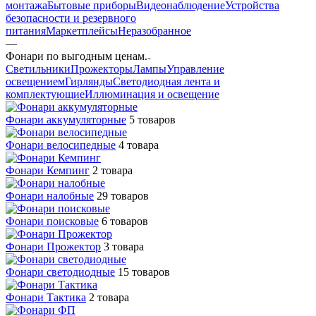
монтажа
Бытовые приборы
Видеонаблюдение
Устройства
безопасности и резервного
питания
Маркетплейсы
Неразобранное
—
Фонари по выгодным ценам.
Светильники
Прожекторы
Лампы
Управление
освещением
Гирлянды
Светодиодная лента и
комплектующие
Иллюминация и освещение
Фонари аккумуляторные
5 товаров
Фонари велосипедные
4 товара
Фонари Кемпинг
2 товара
Фонари налобные
29 товаров
Фонари поисковые
6 товаров
Фонари Прожектор
3 товара
Фонари светодиодные
15 товаров
Фонари Тактика
2 товара