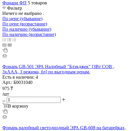
Фонари ФП
5 товаров
Фильтр
Ничего не выбрано
По цене (убывание)
По цене (возрастание)
По наличию (убывание)
По наличию (возрастание)
Фонарь GB-501 ЭРА Налобный "Блэкджек" [3Вт COB ,
3хААА, 3 режима, бл] по выгодным ценам.
Есть в наличии: 4
Арт.: Б0031040
975
₸
/шт
В корзину
Фонарь налобный светодиодный ЭРА GB-608 на батарейках,