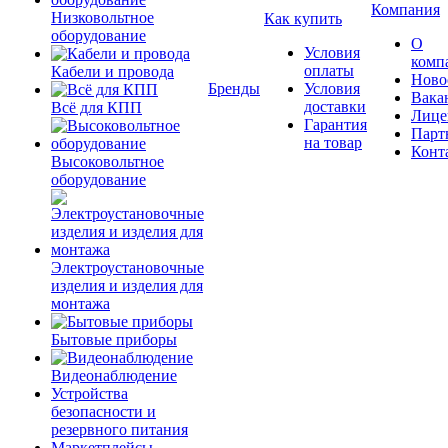
Компания
Низковольтное
Как купить
оборудование
О
Условия
комп
оплаты
Кабели и провода
Ново
Бренды
Условия
Вака
доставки
Всё для КПП
Лице
Гарантия
Парт
на товар
Конт
Высоковольтное
оборудование
Электроустановочные
изделия и изделия для
монтажа
Бытовые приборы
Видеонаблюдение
Устройства
безопасности и
резервного питания
Маркетплейсы