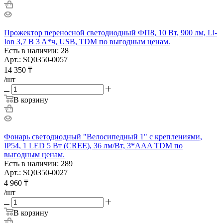
Прожектор переносной светодиодный ФП8, 10 Вт, 900 лм, Li-
Ion 3,7 B 3 A*ч, USB, TDM по выгодным ценам.
Есть в наличии: 28
Арт.: SQ0350-0057
14 350
₸
/шт
В корзину
Фонарь светодиодный "Велосипедный 1" с креплениями,
IP54, 1 LED 5 Вт (CREE), 36 лм/Вт, 3*AAA TDM по
выгодным ценам.
Есть в наличии: 289
Арт.: SQ0350-0027
4 960
₸
/шт
В корзину