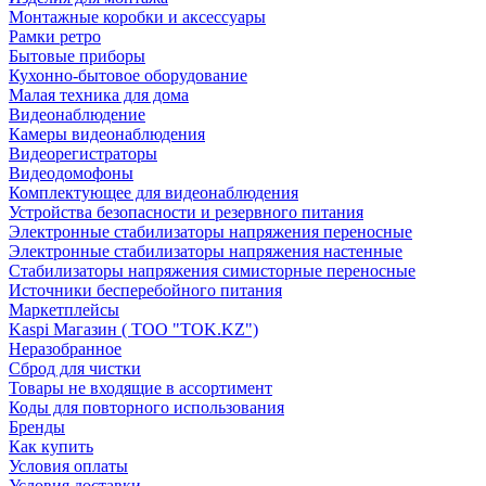
Монтажные коробки и аксессуары
Рамки ретро
Бытовые приборы
Кухонно-бытовое оборудование
Малая техника для дома
Видеонаблюдение
Камеры видеонаблюдения
Видеорегистраторы
Видеодомофоны
Комплектующее для видеонаблюдения
Устройства безопасности и резервного питания
Электронные стабилизаторы напряжения переносные
Электронные стабилизаторы напряжения настенные
Стабилизаторы напряжения симисторные переносные
Источники бесперебойного питания
Маркетплейсы
Kaspi Магазин ( ТОО "TOK.KZ")
Неразобранное
Сброд для чистки
Товары не входящие в ассортимент
Коды для повторного использования
Бренды
Как купить
Условия оплаты
Условия доставки