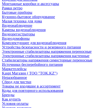
Монтажные коробки и аксессуары
Рамки ретро
Бытовые приборы
Кухонно-бытовое оборудование
Малая техника для дома
Видеонаблюдение
Камеры видеонаблюдения
Видеорегистраторы
Видеодомофоны
Комплектующее для видеонаблюдения
Устройства безопасности и резервного питания
Электронные стабилизаторы напряжения переносные
Электронные стабилизаторы напряжения настенные
Стабилизаторы напряжения симисторные переносные
Источники бесперебойного питания
Маркетплейсы
Kaspi Магазин ( ТОО "TOK.KZ")
Неразобранное
Сброд для чистки
Товары не входящие в ассортимент
Коды для повторного использования
Бренды
Как купить
Условия оплаты
Условия доставки