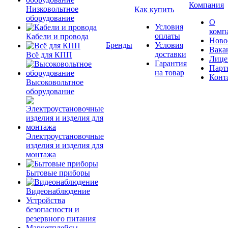
Компания
Низковольтное
Как купить
оборудование
О
Условия
комп
оплаты
Кабели и провода
Ново
Бренды
Условия
Вака
доставки
Всё для КПП
Лице
Гарантия
Парт
на товар
Конт
Высоковольтное
оборудование
Электроустановочные
изделия и изделия для
монтажа
Бытовые приборы
Видеонаблюдение
Устройства
безопасности и
резервного питания
Маркетплейсы