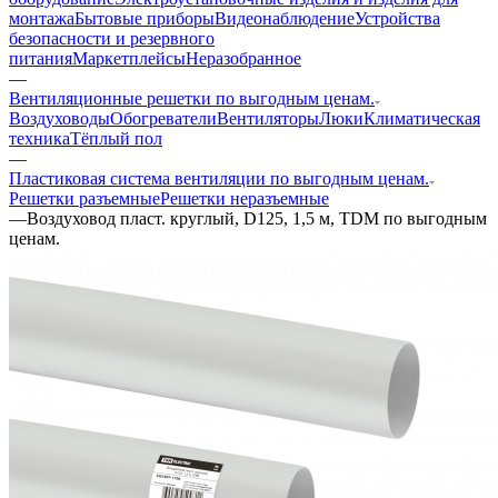
монтажа
Бытовые приборы
Видеонаблюдение
Устройства
безопасности и резервного
питания
Маркетплейсы
Неразобранное
—
Вентиляционные решетки по выгодным ценам.
Воздуховоды
Обогреватели
Вентиляторы
Люки
Климатическая
техника
Тёплый пол
—
Пластиковая система вентиляции по выгодным ценам.
Решетки разъемные
Решетки неразъемные
—
Воздуховод пласт. круглый, D125, 1,5 м, TDM по выгодным
ценам.