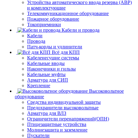
Устройства автоматического ввода резерва (АВР)
и комплектующие
Телекоммуникационное оборудование
Пожарное оборудование
Токоприемники
Кабели и провода
Кабели
Провода
Патч-корды и удлинители
Всё для КПП
Кабеленесущие системы
Кабельные вводы
Наконечники и гильзы
Кабельные муфты
Арматура для СИП
Крепление
Высоковольтное
оборудование
Средства индивидуальной защиты
Предохранители высоковольтные
Арматура для ВЛЗ
Ограничители перенапряжений(ОПН)
Птицезащитные устройства
Молниезащита и заземление
Пускатели