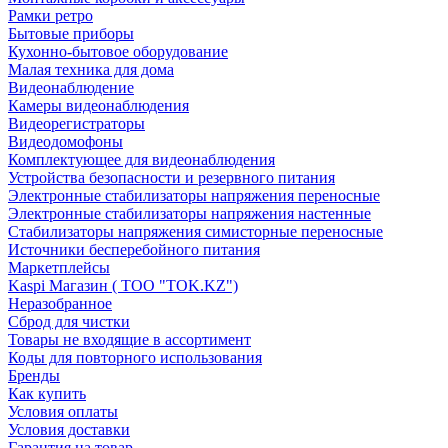
Рамки ретро
Бытовые приборы
Кухонно-бытовое оборудование
Малая техника для дома
Видеонаблюдение
Камеры видеонаблюдения
Видеорегистраторы
Видеодомофоны
Комплектующее для видеонаблюдения
Устройства безопасности и резервного питания
Электронные стабилизаторы напряжения переносные
Электронные стабилизаторы напряжения настенные
Стабилизаторы напряжения симисторные переносные
Источники бесперебойного питания
Маркетплейсы
Kaspi Магазин ( ТОО "TOK.KZ")
Неразобранное
Сброд для чистки
Товары не входящие в ассортимент
Коды для повторного использования
Бренды
Как купить
Условия оплаты
Условия доставки
Гарантия на товар