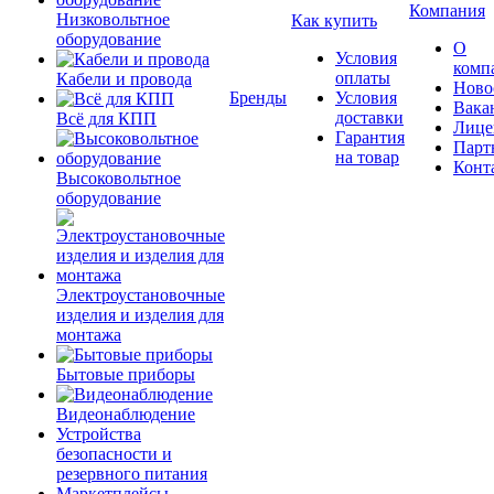
Компания
Низковольтное
Как купить
оборудование
О
Условия
комп
оплаты
Кабели и провода
Ново
Бренды
Условия
Вака
доставки
Всё для КПП
Лице
Гарантия
Парт
на товар
Конт
Высоковольтное
оборудование
Электроустановочные
изделия и изделия для
монтажа
Бытовые приборы
Видеонаблюдение
Устройства
безопасности и
резервного питания
Маркетплейсы