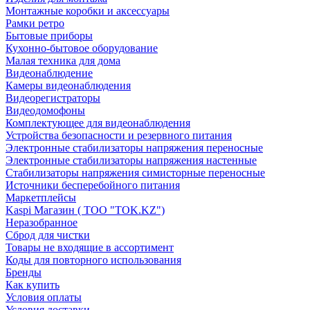
Монтажные коробки и аксессуары
Рамки ретро
Бытовые приборы
Кухонно-бытовое оборудование
Малая техника для дома
Видеонаблюдение
Камеры видеонаблюдения
Видеорегистраторы
Видеодомофоны
Комплектующее для видеонаблюдения
Устройства безопасности и резервного питания
Электронные стабилизаторы напряжения переносные
Электронные стабилизаторы напряжения настенные
Стабилизаторы напряжения симисторные переносные
Источники бесперебойного питания
Маркетплейсы
Kaspi Магазин ( ТОО "TOK.KZ")
Неразобранное
Сброд для чистки
Товары не входящие в ассортимент
Коды для повторного использования
Бренды
Как купить
Условия оплаты
Условия доставки