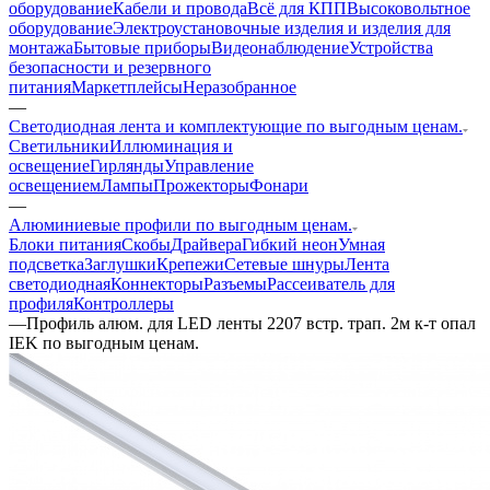
оборудование
Кабели и провода
Всё для КПП
Высоковольтное
оборудование
Электроустановочные изделия и изделия для
монтажа
Бытовые приборы
Видеонаблюдение
Устройства
безопасности и резервного
питания
Маркетплейсы
Неразобранное
—
Светодиодная лента и комплектующие по выгодным ценам.
Светильники
Иллюминация и
освещение
Гирлянды
Управление
освещением
Лампы
Прожекторы
Фонари
—
Алюминиевые профили по выгодным ценам.
Блоки питания
Скобы
Драйвера
Гибкий неон
Умная
подсветка
Заглушки
Крепежи
Сетевые шнуры
Лента
светодиодная
Коннекторы
Разъемы
Рассеиватель для
профиля
Контроллеры
—
Профиль алюм. для LED ленты 2207 встр. трап. 2м к-т опал
IEK по выгодным ценам.