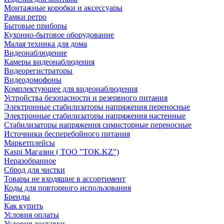
Монтажные коробки и аксессуары
Рамки ретро
Бытовые приборы
Кухонно-бытовое оборудование
Малая техника для дома
Видеонаблюдение
Камеры видеонаблюдения
Видеорегистраторы
Видеодомофоны
Комплектующее для видеонаблюдения
Устройства безопасности и резервного питания
Электронные стабилизаторы напряжения переносные
Электронные стабилизаторы напряжения настенные
Стабилизаторы напряжения симисторные переносные
Источники бесперебойного питания
Маркетплейсы
Kaspi Магазин ( ТОО "TOK.KZ")
Неразобранное
Сброд для чистки
Товары не входящие в ассортимент
Коды для повторного использования
Бренды
Как купить
Условия оплаты
Условия доставки