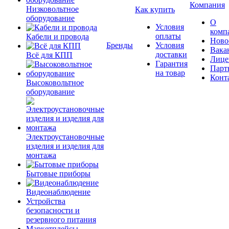
Компания
Низковольтное
Как купить
оборудование
О
Условия
комп
оплаты
Кабели и провода
Ново
Бренды
Условия
Вака
доставки
Всё для КПП
Лице
Гарантия
Парт
на товар
Конт
Высоковольтное
оборудование
Электроустановочные
изделия и изделия для
монтажа
Бытовые приборы
Видеонаблюдение
Устройства
безопасности и
резервного питания
Маркетплейсы