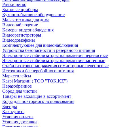
Рамки ретро
Бытовые приборы
Кухонно-бытовое оборудование
Малая техника для дома
Видеонаблюдение
Камеры видеонаблюдения
Видеорегистраторы
Видеодомофоны
Комплектующее для видеонаблюдения
Устройства безопасности и резервного питания
Электронные стабилизаторы напряжения переносные
Электронные стабилизаторы напряжения настенные
Стабилизаторы напряжения симисторные переносные
Источники бесперебойного питания
Маркетплейсы
Kaspi Магазин ( ТОО "TOK.KZ")
Неразобранное
Сброд для чистки
Товары не входящие в ассортимент
Коды для повторного использования
Бренды
Как купить
Условия оплаты
Условия доставки
Гарантия на товар