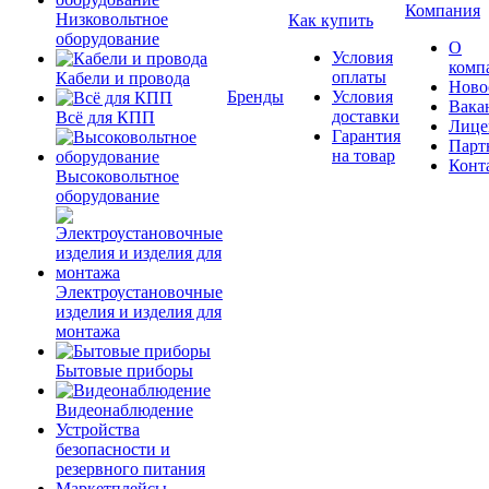
Компания
Низковольтное
Как купить
оборудование
О
Условия
комп
оплаты
Кабели и провода
Ново
Бренды
Условия
Вака
доставки
Всё для КПП
Лице
Гарантия
Парт
на товар
Конт
Высоковольтное
оборудование
Электроустановочные
изделия и изделия для
монтажа
Бытовые приборы
Видеонаблюдение
Устройства
безопасности и
резервного питания
Маркетплейсы