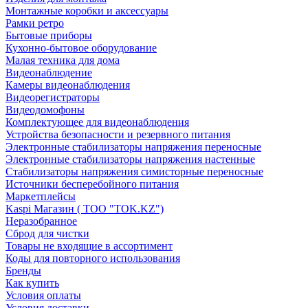
Монтажные коробки и аксессуары
Рамки ретро
Бытовые приборы
Кухонно-бытовое оборудование
Малая техника для дома
Видеонаблюдение
Камеры видеонаблюдения
Видеорегистраторы
Видеодомофоны
Комплектующее для видеонаблюдения
Устройства безопасности и резервного питания
Электронные стабилизаторы напряжения переносные
Электронные стабилизаторы напряжения настенные
Стабилизаторы напряжения симисторные переносные
Источники бесперебойного питания
Маркетплейсы
Kaspi Магазин ( ТОО "TOK.KZ")
Неразобранное
Сброд для чистки
Товары не входящие в ассортимент
Коды для повторного использования
Бренды
Как купить
Условия оплаты
Условия доставки