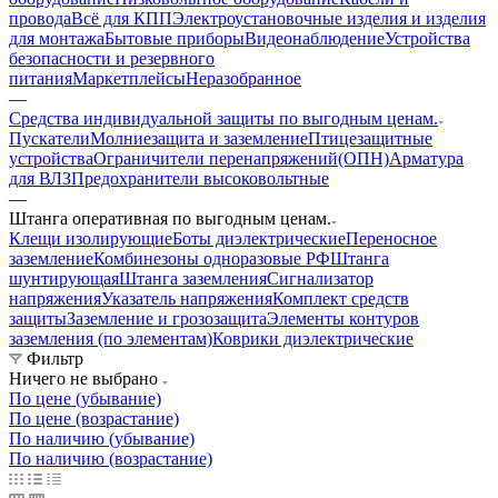
провода
Всё для КПП
Электроустановочные изделия и изделия
для монтажа
Бытовые приборы
Видеонаблюдение
Устройства
безопасности и резервного
питания
Маркетплейсы
Неразобранное
—
Средства индивидуальной защиты по выгодным ценам.
Пускатели
Молниезащита и заземление
Птицезащитные
устройства
Ограничители перенапряжений(ОПН)
Арматура
для ВЛЗ
Предохранители высоковольтные
—
Штанга оперативная по выгодным ценам.
Клещи изолирующие
Боты диэлектрические
Переносное
заземление
Комбинезоны одноразовые РФ
Штанга
шунтирующая
Штанга заземления
Сигнализатор
напряжения
Указатель напряжения
Комплект средств
защиты
Заземление и грозозащита
Элементы контуров
заземления (по элементам)
Коврики диэлектрические
Фильтр
Ничего не выбрано
По цене (убывание)
По цене (возрастание)
По наличию (убывание)
По наличию (возрастание)