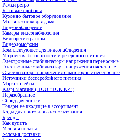
Рамки ретро
Бытовые приборы
Кухонно-бытовое оборудование
Малая техника для дома
Видеонаблюдение
Камеры видеонаблюдения
Видеорегистраторы
Видеодомофоны
Комплектующее для видеонаблюдения
Устройства безопасности и резервного питания
Электронные стабилизаторы напряжения переносные
Электронные стабилизаторы напряжения настенные
Стабилизаторы напряжения симисторные переносные
Источники бесперебойного питания
Маркетплейсы
Kaspi Магазин ( ТОО "TOK.KZ")
Неразобранное
Сброд для чистки
Товары не входящие в ассортимент
Коды для повторного использования
Бренды
Как купить
Условия оплаты
Условия доставки
Гарантия на товар