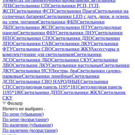
элементах питания
Ночники-аромалампы
Светильники
ДПБ
Светильники СП
Светильники РСП, ГСП,
ЖСП
Светильники ФСП
Светильники Прага
Светильники на
солнечных батареях
Светильники LED с датч. движ. и освещ.
на элем. питания
Светильники ФБП
Светильники
ДБП
Светильники ЖСП
Светильники НТУ
Светодиодные
панели
Светильники ФБУ
Светильники ЛНУ
Светильники
НПО
Светильники СПО
Светильники ДПО
Светильники
ЛПО
Светильники САВ
Светильники ЛКУ
Светильники
ФТУ
Светильники СВО
Светильники ЖКУ
Аксессуары и
комплектующие для светильников
Светильники
ДСО
Светильники ДБО
Светильники СКУ
Светильники
ЛВО
Светильник ЛКУ
Светильники настольные
Светильники
ДКУ
Светильники НСУ
Люстры, бра
Светильники садово-
парковые
Светильники линейные
Светильники
ДСП
Светильники СВО НАРОДНЫЕ
Светильники
СПС
Светодиодная панель 1195*181
Светодиодная панель
1195*180
Светильники ДПП
Светильники ЖКХ
Светильник
СКУ
Фильтр
Ничего не выбрано
По цене (убывание)
По цене (возрастание)
По наличию (убывание)
По наличию (возрастание)