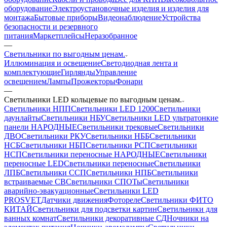
оборудование
Электроустановочные изделия и изделия для
монтажа
Бытовые приборы
Видеонаблюдение
Устройства
безопасности и резервного
питания
Маркетплейсы
Неразобранное
—
Светильники по выгодным ценам.
Иллюминация и освещение
Светодиодная лента и
комплектующие
Гирлянды
Управление
освещением
Лампы
Прожекторы
Фонари
—
Светильники LED кольцевые по выгодным ценам.
Светильники НПП
Светильники LED 1200
Светильники
даунлайты
Светильники НБУ
Светильники LED ультратонкие
панели НАРОДНЫЕ
Светильники трековые
Светильники
ДВО
Светильники РКУ
Светильники НББ
Светильники
НСБ
Светильники НБП
Светильники РСП
Светильники
НСП
Светильники переносные НАРОДНЫЕ
Светильники
переносные LED
Светильники переносные
Светильники
ЛПБ
Светильники ССП
Светильники НПБ
Светильники
встраиваемые СВ
Светильники СПОТы
Светильники
аварийно-эвакуационные
Светильники LED
PROSVET
Датчики движения
Фотореле
Светильники ФИТО
КИТАЙ
Светильники для подсветки картин
Светильники для
ванных комнат
Светильники декоративные СД
Ночники на