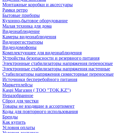
Монтажные коробки и аксессуары
Рамки ретро
Бытовые приборы
Кухонно-бытовое оборудование
Малая техника для дома
Видеонаблюдение
Камеры видеонаблюдения
Видеорегистраторы
Видеодомофоны
Комплектующее для видеонаблюдения
Устройства безопасности и резервного питания
Электронные стабилизаторы напряжения переносные
Электронные стабилизаторы напряжения настенные
Стабилизаторы напряжения симисторные переносные
Источники бесперебойного питания
Маркетплейсы
Kaspi Магазин ( ТОО "TOK.KZ")
Неразобранное
Сброд для чистки
Товары не входящие в ассортимент
Коды для повторного использования
Бренды
Как купить
Условия оплаты
Условия доставки