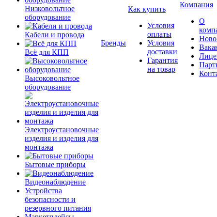
Компания
Низковольтное
Как купить
оборудование
О
Условия
комп
оплаты
Кабели и провода
Ново
Бренды
Условия
Вака
доставки
Всё для КПП
Лице
Гарантия
Парт
на товар
Конт
Высоковольтное
оборудование
Электроустановочные
изделия и изделия для
монтажа
Бытовые приборы
Видеонаблюдение
Устройства
безопасности и
резервного питания
Маркетплейсы