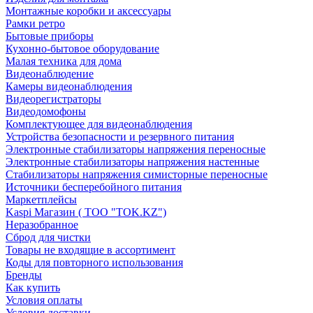
Монтажные коробки и аксессуары
Рамки ретро
Бытовые приборы
Кухонно-бытовое оборудование
Малая техника для дома
Видеонаблюдение
Камеры видеонаблюдения
Видеорегистраторы
Видеодомофоны
Комплектующее для видеонаблюдения
Устройства безопасности и резервного питания
Электронные стабилизаторы напряжения переносные
Электронные стабилизаторы напряжения настенные
Стабилизаторы напряжения симисторные переносные
Источники бесперебойного питания
Маркетплейсы
Kaspi Магазин ( ТОО "TOK.KZ")
Неразобранное
Сброд для чистки
Товары не входящие в ассортимент
Коды для повторного использования
Бренды
Как купить
Условия оплаты
Условия доставки