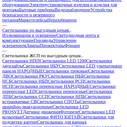
оборудование
Электроустановочные изделия и изделия для
монтажа
Бытовые приборы
Видеонаблюдение
Устройства
безопасности и резервного
питания
Маркетплейсы
Неразобранное
—
Светильники по выгодным ценам.
Иллюминация и освещение
Светодиодная лента и
комплектующие
Гирлянды
Управление
освещением
Лампы
Прожекторы
Фонари
—
Светильники ЖСП по выгодным ценам.
Светильники НПП
Светильники LED 1200
Светильники
даунлайты
Светильники НБУ
Светильники LED ультратонкие
панели НАРОДНЫЕ
Светильники трековые
Светильники
ДВО
Светильники РКУ
Светильники НББ
Светильники
НСБ
Светильники НБП
Светильники РСП
Светильники
НСП
Светильники переносные НАРОДНЫЕ
Светильники
переносные LED
Светильники переносные
Светильники
ЛПБ
Светильники ССП
Светильники НПБ
Светильники
встраиваемые СВ
Светильники СПОТы
Светильники
аварийно-эвакуационные
Светильники LED
PROSVET
Датчики движения
Фотореле
Светильники LED
кольцевые
Светильники ФИТО КИТАЙ
Светильники для
подсветки картин
Светильники для ванных