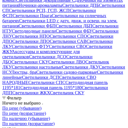
комнат
Светильники декоративные СД
Ночники на элементах
питания
Ночники-аромалампы
Светильники ДПБ
Светильники
СП
Светильники РСП, ГСП, ЖСП
Светильники
ФСП
Светильники Прага
Светильники на солнечных
батареях
Светильники LED с датч. движ. и освещ. на элем.
питания
Светильники ФБП
Светильники ДБП
Светильники
НТУ
Светодиодные панели
Светильники ФБУ
Светильники
ЛНУ
Светильники НПО
Светильники СПО
Светильники
ДПО
Светильники ЛПО
Светильники САВ
Светильники
ЛКУ
Светильники ФТУ
Светильники СВО
Светильники
ЖКУ
Аксессуары и комплектующие для
светильников
Светильники ДСО
Светильники
ДБО
Светильники СКУ
Светильники ЛВО
Светильник
ЛКУ
Светильники настольные
Светильники ДКУ
Светильники
НСУ
Люстры, бра
Светильники садово-парковые
Светильники
линейные
Светильники ДСП
Светильники СВО
НАРОДНЫЕ
Светильники СПС
Светодиодная панель
1195*181
Светодиодная панель 1195*180
Светильники
ДПП
Светильники ЖКХ
Светильник СКУ
Фильтр
Ничего не выбрано
По цене (убывание)
По цене (возрастание)
По наличию (убывание)
По наличию (возрастание)