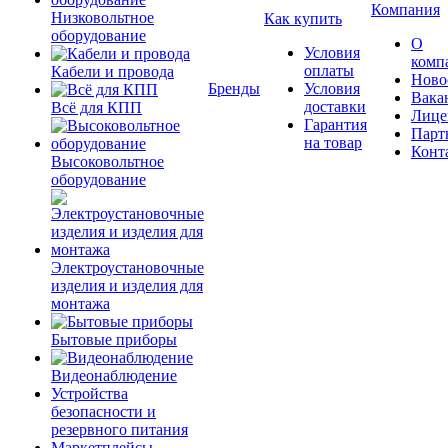
Компания
Низковольтное
Как купить
оборудование
О
Условия
комп
оплаты
Кабели и провода
Ново
Бренды
Условия
Вака
доставки
Всё для КПП
Лице
Гарантия
Парт
на товар
Конт
Высоковольтное
оборудование
Электроустановочные
изделия и изделия для
монтажа
Бытовые приборы
Видеонаблюдение
Устройства
безопасности и
резервного питания
Маркетплейсы