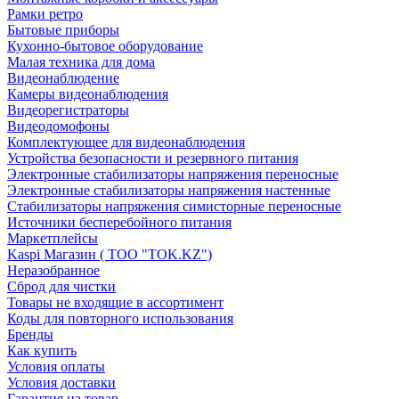
Рамки ретро
Бытовые приборы
Кухонно-бытовое оборудование
Малая техника для дома
Видеонаблюдение
Камеры видеонаблюдения
Видеорегистраторы
Видеодомофоны
Комплектующее для видеонаблюдения
Устройства безопасности и резервного питания
Электронные стабилизаторы напряжения переносные
Электронные стабилизаторы напряжения настенные
Стабилизаторы напряжения симисторные переносные
Источники бесперебойного питания
Маркетплейсы
Kaspi Магазин ( ТОО "TOK.KZ")
Неразобранное
Сброд для чистки
Товары не входящие в ассортимент
Коды для повторного использования
Бренды
Как купить
Условия оплаты
Условия доставки
Гарантия на товар