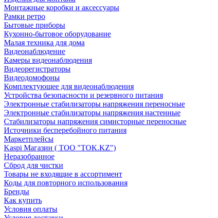
Монтажные коробки и аксессуары
Рамки ретро
Бытовые приборы
Кухонно-бытовое оборудование
Малая техника для дома
Видеонаблюдение
Камеры видеонаблюдения
Видеорегистраторы
Видеодомофоны
Комплектующее для видеонаблюдения
Устройства безопасности и резервного питания
Электронные стабилизаторы напряжения переносные
Электронные стабилизаторы напряжения настенные
Стабилизаторы напряжения симисторные переносные
Источники бесперебойного питания
Маркетплейсы
Kaspi Магазин ( ТОО "TOK.KZ")
Неразобранное
Сброд для чистки
Товары не входящие в ассортимент
Коды для повторного использования
Бренды
Как купить
Условия оплаты
Условия доставки