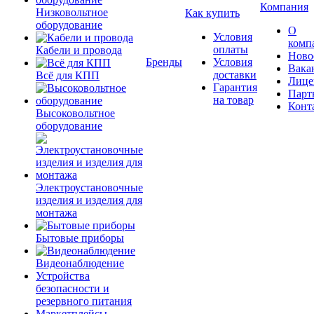
Компания
Низковольтное
Как купить
оборудование
О
Условия
комп
оплаты
Кабели и провода
Ново
Бренды
Условия
Вака
доставки
Всё для КПП
Лице
Гарантия
Парт
на товар
Конт
Высоковольтное
оборудование
Электроустановочные
изделия и изделия для
монтажа
Бытовые приборы
Видеонаблюдение
Устройства
безопасности и
резервного питания
Маркетплейсы