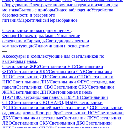
оборудование
Электроустановочные изделия и изделия для
монтажа
Бытовые приборы
Видеонаблюдение
Устройства
безопасности и резервного
питания
Маркетплейсы
Неразобранное
—
Светильники по выгодным ценам.
Фонари
Прожекторы
Лампы
Управление
освещением
Гирлянды
Светодиодная лента и
комплектующие
Иллюминация и освещение
—
Аксессуары и комплектующие для светильников по
выгодным ценам.
Светильники ЖКУ
Светильники НТУ
Светильники
ФТУ
Светильники ЛКУ
Светильники САВ
Светильники
ЛПО
Светильники ДПО
Светильники СПО
Светильники
НПО
Светильники ЛНУ
Светильники ФБУ
Светодиодные
панели
Светильники СВО
Светильник СКУ
Светильники
ЖКХ
Светильники ДПП
Светодиодная панель
1195*180
Светодиодная панель 1195*181
Светильники
СПС
Светильники СВО НАРОДНЫЕ
Светильники
ДСП
Светильники линейные
Светильники ДСО
Светильники
садово-парковые
Люстры, бра
Светильники НСУ
Светильники
ДКУ
Светильники настольные
Светильник ЛКУ
Светильники
ЛВО
Светильники СКУ
Светильники ДБО
Светильники