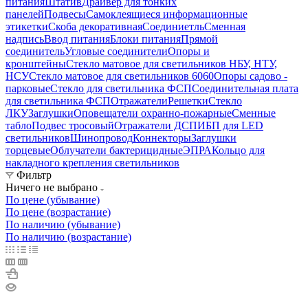
питания
Штатив
Драйвер для тонких
панелей
Подвесы
Самоклеящиеся информационные
этикетки
Скоба декоративная
Соединиетль
Сменная
надпись
Ввод питания
Блоки питания
Прямой
соединитель
Угловые соединители
Опоры и
кронштейны
Стекло матовое для светильников НБУ, НТУ,
НСУ
Стекло матовое для светильников 6060
Опоры садово -
парковые
Стекло для светильника ФСП
Соединительная плата
для светильника ФСП
Отражатели
Решетки
Стекло
ЛКУ
Заглушки
Оповещатели охранно-пожарные
Сменные
табло
Подвес тросовый
Отражатели ДСП
ИБП для LED
светильников
Шинопровод
Коннекторы
Заглушки
торцевые
Облучатели бактерицидные
ЭПРА
Кольцо для
накладного крепления светильников
Фильтр
Ничего не выбрано
По цене (убывание)
По цене (возрастание)
По наличию (убывание)
По наличию (возрастание)