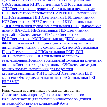
ДПБ
Светильники СПОТы
Светильники встраиваемые
СВ
Светильники НПБ
Светильники ССП
Светильники
ЛПБ
Светильники переносные
Светильники переносные
LED
Светильники переносные НАРОДНЫЕ
Светильники
НСП
Светильники НПП
Светильники НБП
Светильники
НСБ
Светильники НББ
Светильники РКУ
Светильники
ДВО
Светильники трековые
Светильники LED ультратонкие
панели НАРОДНЫЕ
Светильники НБУ
Светильники
даунлайты
Светильники LED 1200
Светильники
РСП
Светильники ЖСП
Светильники ДБП
Светильники
ФБП
Светильники LED с датч. движ. и освещ. на элем.
питания
Светильники на солнечных батареях
Светильники
Прага
Светильники ФСП
Светильники РСП, ГСП,
ЖСП
Светильники СП
Светильники аварийно-
эвакуационные
Ночники-аромалампы
Ночники на элементах
питания
Светильники декоративные СД
Светильники для
ванных комнат
Светильники для подсветки
картин
Светильники ФИТО КИТАЙ
Светильники LED
кольцевые
Фотореле
Датчики движения
Светильники LED
PROSVET
—
Корпуса для светильников по выгодным ценам.
Соеденительный провод
Стекло для светильников
РКУ
Рассеиватели для светильников
Фотореле
Датчики
движения
Монтажные комплекты
Кабель