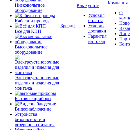
Компания
Низковольтное
Как купить
оборудование
О
Условия
комп
оплаты
Кабели и провода
Ново
Бренды
Условия
Вака
доставки
Всё для КПП
Лице
Гарантия
Парт
на товар
Конт
Высоковольтное
оборудование
Электроустановочные
изделия и изделия для
монтажа
Бытовые приборы
Видеонаблюдение
Устройства
безопасности и
резервного питания
Маркетплейсы