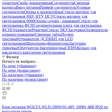
этикетки
Скоба декоративная
Соединиетль
Сменная
надпись
Ввод питания
Прямой соединитель
Угловые
соединители
Опоры и кронштейны
Стекло матовое для
светильников НБУ, НТУ, НСУ
Стекло матовое для
светильников 6060
Опоры садово - парковые
Стекло для
светильника ФСП
Соединительная плата для светильника
ФСП
Отражатели
Решетки
Стекло ЛКУ
Заглушки
Оповещатели
охранно-пожарные
Сменные табло
Подвес
тросовый
Отражатели ДСП
ИБП для LED
светильников
Шинопровод
Коннекторы
Заглушки
торцевые
Облучатели бактерицидные
ЭПРА
Кольцо для
накладного крепления светильников
Фильтр
Ничего не выбрано
По цене (убывание)
По цене (возрастание)
По наличию (убывание)
По наличию (возрастание)
Блок питания WOLTA WLD-100W/01-48V 100Вт 48В IP20 по
выгодным ценам.