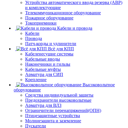
Устройства автоматического ввода резерва (АВР)
и комплектующие
Телекоммуникационное оборудование
Пожарное оборудование
Токоприемники
Кабели и провода
Кабели
Провода
Патч-корды и удлинители
Всё для КПП
Кабеленесущие системы
Кабельные вводы
Наконечники и гильзы
Кабельные муфты
Арматура для СИП
Крепление
Высоковольтное
оборудование
Средства индивидуальной защиты
Предохранители высоковольтные
Арматура для ВЛЗ
Ограничители перенапряжений(ОПН)
Птицезащитные устройства
Молниезащита и заземление
Пускатели