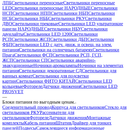
ЛПБ
Светильники переносные
Светильники переносные
LED
Светильники переносные НАРОДНЫЕ
Светильники
НСП
Светильники НПП
Светильники НБП
Светильники
НСБ
Светильники НББ
Светильники РКУ
Светильники
ДВО
Светильники трековые
Светильники LED ультратонкие
панели НАРОДНЫЕ
Светильники НБУ
Светильники
даунлайты
Светильники LED 1200
Светильники
РСП
Светильники ЖСП
Светильники ДБП
Светильники
ФБП
Светильники LED с датч. движ. и освещ. на элем.
питания
Светильники на солнечных батареях
Светильники
Прага
Светильники ФСП
Светильники РСП, ГСП,
ЖСП
Светильники СП
Светильники аварийно-
эвакуационные
Ночники-аромалампы
Ночники на элементах
питания
Светильники декоративные СД
Светильники для
ванных комнат
Светильники для подсветки
картин
Светильники ФИТО КИТАЙ
Светильники LED
кольцевые
Фотореле
Датчики движения
Светильники LED
PROSVET
—
Блоки питания по выгодным ценам.
Соеденительный провод
Корпуса для светильников
Стекло для
светильников РКУ
Рассеиватели для
светильников
Фотореле
Датчики движения
Монтажные
комплекты
Кабель питания
Штатив
Драйвер для тонких
панелей
Подвесы
Самоклеящиеся информационные