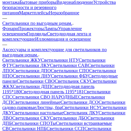
монтажа
Бытовые приборы
Видеонаблюдение
Устройства
безопасности и резервного
питания
Маркетплейсы
Неразобранное
—
Светильники по выгодным ценам.
Фонари
Прожекторы
Лампы
Управление
освещением
Гирлянды
Светодиодная лента и
комплектующие
Иллюминация и освещение
—
Аксессуары и комплектующие для светильников по
выгодным ценам.
Светильники ЖКУ
Светильники НТУ
Светильники
ФТУ
Светильники ЛКУ
Светильники САВ
Светильники
ЛПО
Светильники ДПО
Светильники СПО
Светильники
НПО
Светильники ЛНУ
Светильники ФБУ
Светодиодные
панели
Светильники СВО
Светильник СКУ
Светильники
ЖКХ
Светильники ДПП
Светодиодная панель
1195*180
Светодиодная панель 1195*181
Светильники
СПС
Светильники СВО НАРОДНЫЕ
Светильники
ДСП
Светильники линейные
Светильники ДСО
Светильники
садово-парковые
Люстры, бра
Светильники НСУ
Светильники
ДКУ
Светильники настольные
Светильник ЛКУ
Светильники
ЛВО
Светильники СКУ
Светильники ДБО
Светильники
ДПБ
Светильники СПОТы
Светильники встраиваемые
СВ
Светильники НПБ
Светильники ССП
Светильники