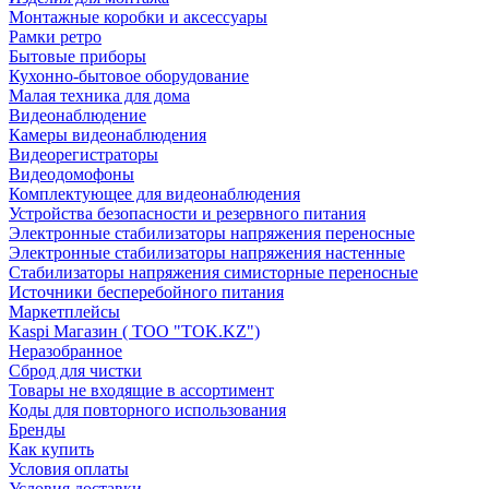
Монтажные коробки и аксессуары
Рамки ретро
Бытовые приборы
Кухонно-бытовое оборудование
Малая техника для дома
Видеонаблюдение
Камеры видеонаблюдения
Видеорегистраторы
Видеодомофоны
Комплектующее для видеонаблюдения
Устройства безопасности и резервного питания
Электронные стабилизаторы напряжения переносные
Электронные стабилизаторы напряжения настенные
Стабилизаторы напряжения симисторные переносные
Источники бесперебойного питания
Маркетплейсы
Kaspi Магазин ( ТОО "TOK.KZ")
Неразобранное
Сброд для чистки
Товары не входящие в ассортимент
Коды для повторного использования
Бренды
Как купить
Условия оплаты
Условия доставки