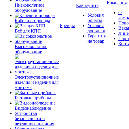
Компания
Низковольтное
Как купить
оборудование
О
Условия
комп
оплаты
Кабели и провода
Ново
Бренды
Условия
Вака
доставки
Всё для КПП
Лице
Гарантия
Парт
на товар
Конт
Высоковольтное
оборудование
Электроустановочные
изделия и изделия для
монтажа
Бытовые приборы
Видеонаблюдение
Устройства
безопасности и
резервного питания
Маркетплейсы