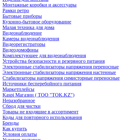
Монтажные коробки и аксессуары
Рамки ретро
Бытовые приборы
Кухонно-бытовое оборудование
Малая техника для дома
Видеонаблюдение
Камеры видеонаблюдения
Видеорегистраторы
Видеодомофоны
Комплектующее для видеонаблюдения
Устройства безопасности и резервного питания
Электронные стабилизаторы напряжения переносные
Электронные стабилизаторы напряжения настенные
Стабилизаторы напряжения симисторные переносные
Источники бесперебойного питания
Маркетплейсы
Kaspi Магазин ( ТОО "TOK.KZ")
Неразобранное
Сброд для чистки
Товары не входящие в ассортимент
Коды для повторного использования
Бренды
Как купить
Условия оплаты
Условия доставки