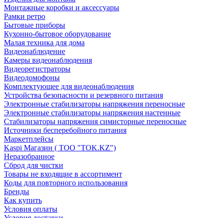
Монтажные коробки и аксессуары
Рамки ретро
Бытовые приборы
Кухонно-бытовое оборудование
Малая техника для дома
Видеонаблюдение
Камеры видеонаблюдения
Видеорегистраторы
Видеодомофоны
Комплектующее для видеонаблюдения
Устройства безопасности и резервного питания
Электронные стабилизаторы напряжения переносные
Электронные стабилизаторы напряжения настенные
Стабилизаторы напряжения симисторные переносные
Источники бесперебойного питания
Маркетплейсы
Kaspi Магазин ( ТОО "TOK.KZ")
Неразобранное
Сброд для чистки
Товары не входящие в ассортимент
Коды для повторного использования
Бренды
Как купить
Условия оплаты
Условия доставки