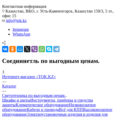
Контактная информация
Казахстан, ВКО, г. Усть-Каменогорск, Казахстан 159/3, 5 эт.,
офис 15
info@tok.kz
Instagram
WhatsApp
Соединиетль по выгодным ценам.
3
Интернет-магазин «TOK.KZ»
—
Каталог
—
Светотехника по выгодным ценам.
Шкафы и щиты
Инструменты, приборы и средства
защиты
Климатическое оборудование
Низковольтное
оборудование
Кабели и провода
Всё для КПП
Высоковольтное
оборудование
Электроустановочные изделия и изделия для