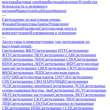
монтажа
Бытовые приборы
Видеонаблюдение
Устройства
безопасности и резервного
питания
Маркетплейсы
Неразобранное
—
Светильники по выгодным ценам.
Фонари
Прожекторы
Лампы
Управление
освещением
Гирлянды
Светодиодная лента и
комплектующие
Иллюминация и освещение
—
Аксессуары и комплектующие для светильников по
выгодным ценам.
Светильники ЖКУ
Светильники НТУ
Светильники
ФТУ
Светильники ЛКУ
Светильники САВ
Светильники
ЛПО
Светильники ДПО
Светильники СПО
Светильники
НПО
Светильники ЛНУ
Светильники ФБУ
Светодиодные
панели
Светильники СВО
Светильник СКУ
Светильники
ЖКХ
Светильники ДПП
Светодиодная панель
1195*180
Светодиодная панель 1195*181
Светильники
СПС
Светильники СВО НАРОДНЫЕ
Светильники
ДСП
Светильники линейные
Светильники ДСО
Светильники
садово-парковые
Люстры, бра
Светильники НСУ
Светильники
ДКУ
Светильники настольные
Светильник ЛКУ
Светильники
ЛВО
Светильники СКУ
Светильники ДБО
Светильники
ДПБ
Светильники СПОТы
Светильники встраиваемые
СВ
Светильники НПБ
Светильники ССП
Светильники