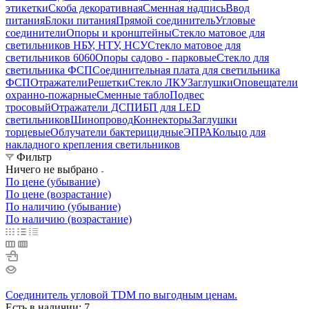
этикетки
Скоба декоративная
Сменная надпись
Ввод
питания
Блоки питания
Прямой соединитель
Угловые
соединители
Опоры и кронштейны
Стекло матовое для
светильников НБУ, НТУ, НСУ
Стекло матовое для
светильников 6060
Опоры садово - парковые
Стекло для
светильника ФСП
Соединительная плата для светильника
ФСП
Отражатели
Решетки
Стекло ЛКУ
Заглушки
Оповещатели
охранно-пожарные
Сменные табло
Подвес
тросовый
Отражатели ДСП
ИБП для LED
светильников
Шинопровод
Коннекторы
Заглушки
торцевые
Облучатели бактерицидные
ЭПРА
Кольцо для
накладного крепления светильников
Фильтр
Ничего не выбрано
По цене (убывание)
По цене (возрастание)
По наличию (убывание)
По наличию (возрастание)
Соединитель угловой TDM по выгодным ценам.
Есть в наличии: 7