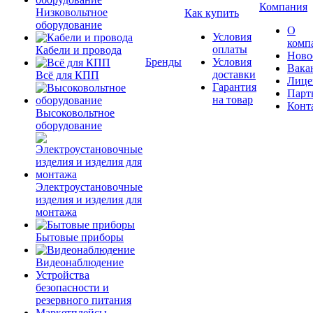
Компания
Низковольтное
Как купить
оборудование
О
Условия
комп
оплаты
Кабели и провода
Ново
Бренды
Условия
Вака
доставки
Всё для КПП
Лице
Гарантия
Парт
на товар
Конт
Высоковольтное
оборудование
Электроустановочные
изделия и изделия для
монтажа
Бытовые приборы
Видеонаблюдение
Устройства
безопасности и
резервного питания
Маркетплейсы