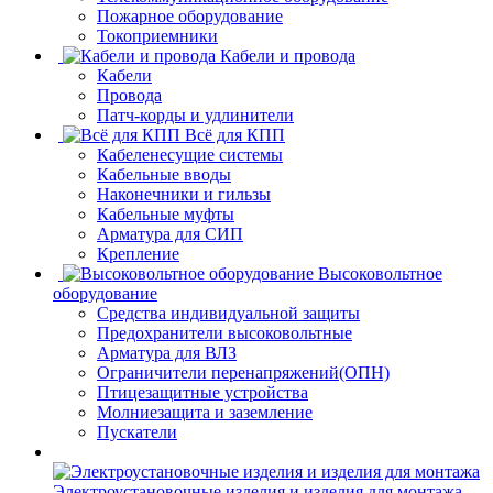
Пожарное оборудование
Токоприемники
Кабели и провода
Кабели
Провода
Патч-корды и удлинители
Всё для КПП
Кабеленесущие системы
Кабельные вводы
Наконечники и гильзы
Кабельные муфты
Арматура для СИП
Крепление
Высоковольтное
оборудование
Средства индивидуальной защиты
Предохранители высоковольтные
Арматура для ВЛЗ
Ограничители перенапряжений(ОПН)
Птицезащитные устройства
Молниезащита и заземление
Пускатели
Электроустановочные изделия и изделия для монтажа