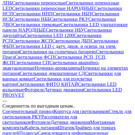
ЛПБ
Светильники переносные
Светильники переносные
LED
Светильники переносные НАРОДНЫЕ
Светильники
НСП
Светильники НПП
Светильники НБП
Светильники
НСБ
Светильники НББ
Светильники РКУ
Светильники
ДВО
Светильники трековые
Светильники LED ультратонкие
панели НАРОДНЫЕ
Светильники НБУ
Светильники
даунлайты
Светильники LED 1200
Светильники
РСП
Светильники ЖСП
Светильники ДБП
Светильники
ФБП
Светильники LED с датч. движ. и освещ. на элем.
питания
Светильники на солнечных батареях
Светильники
Прага
Светильники ФСП
Светильники РСП, ГСП,
ЖСП
Светильники СП
Светильники аварийно-
эвакуационные
Ночники-аромалампы
Ночники на элементах
питания
Светильники декоративные СД
Светильники для
ванных комнат
Светильники для подсветки
картин
Светильники ФИТО КИТАЙ
Светильники LED
кольцевые
Фотореле
Датчики движения
Светильники LED
PROSVET
—
Соединиетль по выгодным ценам.
Соеденительный провод
Корпуса для светильников
Стекло для
светильников РКУ
Рассеиватели для
светильников
Фотореле
Датчики движения
Монтажные
комплекты
Кабель питания
Штатив
Драйвер для тонких
панелей
Подвесы
Самоклеящиеся информационные