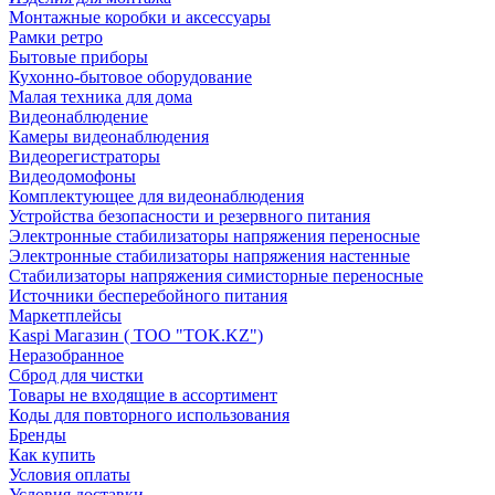
Монтажные коробки и аксессуары
Рамки ретро
Бытовые приборы
Кухонно-бытовое оборудование
Малая техника для дома
Видеонаблюдение
Камеры видеонаблюдения
Видеорегистраторы
Видеодомофоны
Комплектующее для видеонаблюдения
Устройства безопасности и резервного питания
Электронные стабилизаторы напряжения переносные
Электронные стабилизаторы напряжения настенные
Стабилизаторы напряжения симисторные переносные
Источники бесперебойного питания
Маркетплейсы
Kaspi Магазин ( ТОО "TOK.KZ")
Неразобранное
Сброд для чистки
Товары не входящие в ассортимент
Коды для повторного использования
Бренды
Как купить
Условия оплаты
Условия доставки