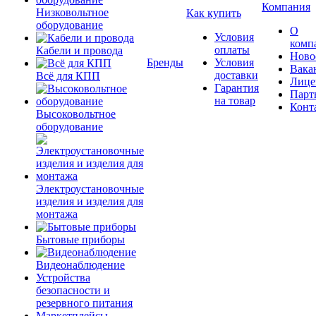
Компания
Низковольтное
Как купить
оборудование
О
Условия
комп
оплаты
Кабели и провода
Ново
Бренды
Условия
Вака
доставки
Всё для КПП
Лице
Гарантия
Парт
на товар
Конт
Высоковольтное
оборудование
Электроустановочные
изделия и изделия для
монтажа
Бытовые приборы
Видеонаблюдение
Устройства
безопасности и
резервного питания
Маркетплейсы