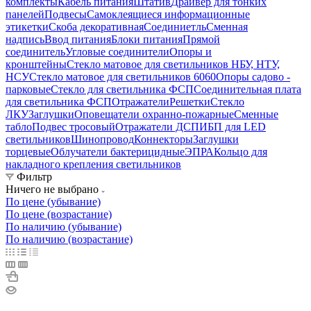
комплекты
Кабель питания
Штатив
Драйвер для тонких
панелей
Подвесы
Самоклеящиеся информационные
этикетки
Скоба декоративная
Соединиетль
Сменная
надпись
Ввод питания
Блоки питания
Прямой
соединитель
Угловые соединители
Опоры и
кронштейны
Стекло матовое для светильников НБУ, НТУ,
НСУ
Стекло матовое для светильников 6060
Опоры садово -
парковые
Стекло для светильника ФСП
Соединительная плата
для светильника ФСП
Отражатели
Решетки
Стекло
ЛКУ
Заглушки
Оповещатели охранно-пожарные
Сменные
табло
Подвес тросовый
Отражатели ДСП
ИБП для LED
светильников
Шинопровод
Коннекторы
Заглушки
торцевые
Облучатели бактерицидные
ЭПРА
Кольцо для
накладного крепления светильников
Фильтр
Ничего не выбрано
По цене (убывание)
По цене (возрастание)
По наличию (убывание)
По наличию (возрастание)