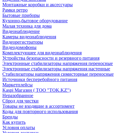
Монтажные коробки и аксессуары
Рамки ретро
Бытовые приборы
Кухонно-бытовое оборудование
Малая техника для дома
Видеонаблюдение
Камеры видеонаблюдения
Видеорегистраторы
Видеодомофоны
Комплектующее для видеонаблюдения
Устройства безопасности и резервного питания
Электронные стабилизаторы напряжения переносные
Электронные стабилизаторы напряжения настенные
Стабилизаторы напряжения симисторные переносные
Источники бесперебойного питания
Маркетплейсы
Kaspi Магазин ( ТОО "TOK.KZ")
Неразобранное
Сброд для чистки
Товары не входящие в ассортимент
Коды для повторного использования
Бренды
Как купить
Условия оплаты
Условия доставки