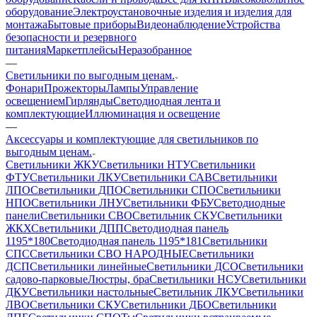
оборудование
Электроустановочные изделия и изделия для
монтажа
Бытовые приборы
Видеонаблюдение
Устройства
безопасности и резервного
питания
Маркетплейсы
Неразобранное
—
Светильники по выгодным ценам.
Фонари
Прожекторы
Лампы
Управление
освещением
Гирлянды
Светодиодная лента и
комплектующие
Иллюминация и освещение
—
Аксессуары и комплектующие для светильников по
выгодным ценам.
Светильники ЖКУ
Светильники НТУ
Светильники
ФТУ
Светильники ЛКУ
Светильники САВ
Светильники
ЛПО
Светильники ДПО
Светильники СПО
Светильники
НПО
Светильники ЛНУ
Светильники ФБУ
Светодиодные
панели
Светильники СВО
Светильник СКУ
Светильники
ЖКХ
Светильники ДПП
Светодиодная панель
1195*180
Светодиодная панель 1195*181
Светильники
СПС
Светильники СВО НАРОДНЫЕ
Светильники
ДСП
Светильники линейные
Светильники ДСО
Светильники
садово-парковые
Люстры, бра
Светильники НСУ
Светильники
ДКУ
Светильники настольные
Светильник ЛКУ
Светильники
ЛВО
Светильники СКУ
Светильники ДБО
Светильники