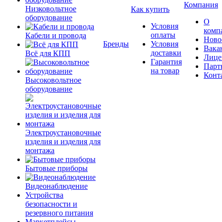
Компания
Низковольтное
Как купить
оборудование
О
Условия
комп
оплаты
Кабели и провода
Ново
Бренды
Условия
Вака
доставки
Всё для КПП
Лице
Гарантия
Парт
на товар
Конт
Высоковольтное
оборудование
Электроустановочные
изделия и изделия для
монтажа
Бытовые приборы
Видеонаблюдение
Устройства
безопасности и
резервного питания
Маркетплейсы