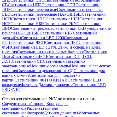
ДПБ
Светильники СПОТы
Светильники встраиваемые
СВ
Светильники НПБ
Светильники ССП
Светильники
ЛПБ
Светильники переносные
Светильники переносные
LED
Светильники переносные НАРОДНЫЕ
Светильники
НСП
Светильники НПП
Светильники НБП
Светильники
НСБ
Светильники НББ
Светильники РКУ
Светильники
ДВО
Светильники трековые
Светильники LED ультратонкие
панели НАРОДНЫЕ
Светильники НБУ
Светильники
даунлайты
Светильники LED 1200
Светильники
РСП
Светильники ЖСП
Светильники ДБП
Светильники
ФБП
Светильники LED с датч. движ. и освещ. на элем.
питания
Светильники на солнечных батареях
Светильники
Прага
Светильники ФСП
Светильники РСП, ГСП,
ЖСП
Светильники СП
Светильники аварийно-
эвакуационные
Ночники-аромалампы
Ночники на элементах
питания
Светильники декоративные СД
Светильники для
ванных комнат
Светильники для подсветки
картин
Светильники ФИТО КИТАЙ
Светильники LED
кольцевые
Фотореле
Датчики движения
Светильники LED
PROSVET
—
Стекло для светильников РКУ по выгодным ценам.
Соеденительный провод
Корпуса для
светильников
Рассеиватели для
светильников
Фотореле
Датчики движения
Монтажные