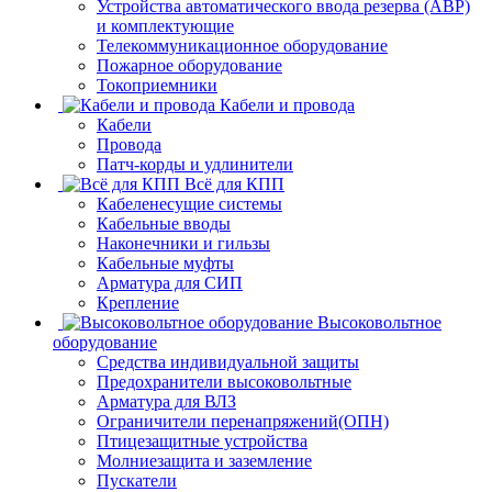
Устройства автоматического ввода резерва (АВР)
и комплектующие
Телекоммуникационное оборудование
Пожарное оборудование
Токоприемники
Кабели и провода
Кабели
Провода
Патч-корды и удлинители
Всё для КПП
Кабеленесущие системы
Кабельные вводы
Наконечники и гильзы
Кабельные муфты
Арматура для СИП
Крепление
Высоковольтное
оборудование
Средства индивидуальной защиты
Предохранители высоковольтные
Арматура для ВЛЗ
Ограничители перенапряжений(ОПН)
Птицезащитные устройства
Молниезащита и заземление
Пускатели