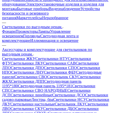
оборудование
Электроустановочные изделия и изделия для
монтажа
Бытовые приборы
Видеонаблюдение
Устройства
безопасности и резервного
питания
Маркетплейсы
Неразобранное
—
Светильники по выгодным ценам.
Фонари
Прожекторы
Лампы
Управление
освещением
Гирлянды
Светодиодная лента и
комплектующие
Иллюминация и освещение
—
Аксессуары и комплектующие для светильников по
выгодным ценам.
Светильники ЖКУ
Светильники НТУ
Светильники
ФТУ
Светильники ЛКУ
Светильники САВ
Светильники
ЛПО
Светильники ДПО
Светильники СПО
Светильники
НПО
Светильники ЛНУ
Светильники ФБУ
Светодиодные
панели
Светильники СВО
Светильник СКУ
Светильники
ЖКХ
Светильники ДПП
Светодиодная панель
1195*180
Светодиодная панель 1195*181
Светильники
СПС
Светильники СВО НАРОДНЫЕ
Светильники
ДСП
Светильники линейные
Светильники ДСО
Светильники
садово-парковые
Люстры, бра
Светильники НСУ
Светильники
ДКУ
Светильники настольные
Светильник ЛКУ
Светильники
ЛВО
Светильники СКУ
Светильники ДБО
Светильники