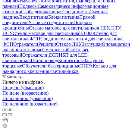
комплекты
Кабель питания
Штатив
Драйвер для тонких
панелей
Подвесы
Самоклеящиеся информационные
этикетки
Скоба декоративная
Соединиетль
Сменная
надпись
Ввод питания
Блоки питания
Прямой
соединитель
Угловые соединители
Опоры и
кронштейны
Стекло матовое для светильников НБУ, НТУ,
НСУ
Стекло матовое для светильников 6060
Стекло для
светильника ФСП
Соединительная плата для светильника
ФСП
Отражатели
Решетки
Стекло ЛКУ
Заглушки
Оповещатели
охранно-пожарные
Сменные табло
Подвес
тросовый
Отражатели ДСП
ИБП для LED
светильников
Шинопровод
Коннекторы
Заглушки
торцевые
Облучатели бактерицидные
ЭПРА
Кольцо для
накладного крепления светильников
Фильтр
Ничего не выбрано
По цене (убывание)
По цене (возрастание)
По наличию (убывание)
По наличию (возрастание)