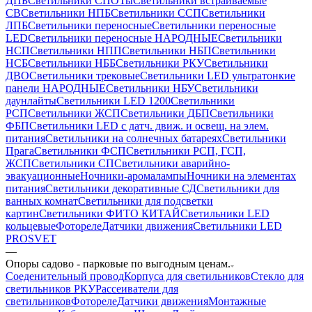
ДПБ
Светильники СПОТы
Светильники встраиваемые
СВ
Светильники НПБ
Светильники ССП
Светильники
ЛПБ
Светильники переносные
Светильники переносные
LED
Светильники переносные НАРОДНЫЕ
Светильники
НСП
Светильники НПП
Светильники НБП
Светильники
НСБ
Светильники НББ
Светильники РКУ
Светильники
ДВО
Светильники трековые
Светильники LED ультратонкие
панели НАРОДНЫЕ
Светильники НБУ
Светильники
даунлайты
Светильники LED 1200
Светильники
РСП
Светильники ЖСП
Светильники ДБП
Светильники
ФБП
Светильники LED с датч. движ. и освещ. на элем.
питания
Светильники на солнечных батареях
Светильники
Прага
Светильники ФСП
Светильники РСП, ГСП,
ЖСП
Светильники СП
Светильники аварийно-
эвакуационные
Ночники-аромалампы
Ночники на элементах
питания
Светильники декоративные СД
Светильники для
ванных комнат
Светильники для подсветки
картин
Светильники ФИТО КИТАЙ
Светильники LED
кольцевые
Фотореле
Датчики движения
Светильники LED
PROSVET
—
Опоры садово - парковые по выгодным ценам.
Соеденительный провод
Корпуса для светильников
Стекло для
светильников РКУ
Рассеиватели для
светильников
Фотореле
Датчики движения
Монтажные