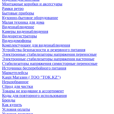
Монтажные коробки и аксессуары
Рамки ретро
Бытовые приборы
Кухонно-бытовое оборудование
Малая техника для дома
Видеонаблюдение
Камеры видеонаблюдения
Видеорегистраторы
Видеодомофоны
Комплектующее для видеонаблюдения
Устройства безопасности и резервного питания
Электронные стабилизаторы напряжения переносные
Электронные стабилизаторы напряжения настенные
Стабилизаторы напряжения симисторные переносные
Источники бесперебойного питания
Маркетплейсы
Kaspi Магазин ( ТОО "TOK.KZ")
Неразобранное
Сброд для чистки
Товары не входящие в ассортимент
Коды для повторного использования
Бренды
Как купить
Условия оплаты
Условия доставки