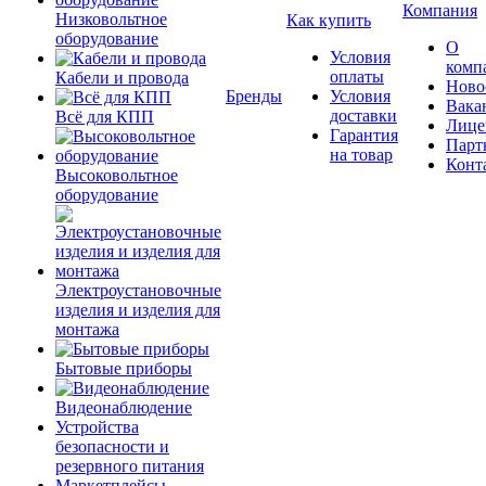
Компания
Низковольтное
Как купить
оборудование
О
Условия
комп
оплаты
Кабели и провода
Ново
Бренды
Условия
Вака
доставки
Всё для КПП
Лице
Гарантия
Парт
на товар
Конт
Высоковольтное
оборудование
Электроустановочные
изделия и изделия для
монтажа
Бытовые приборы
Видеонаблюдение
Устройства
безопасности и
резервного питания
Маркетплейсы