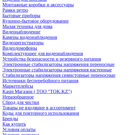
Монтажные коробки и аксессуары
Рамки ретро
Бытовые приборы
Кухонно-бытовое оборудование
Малая техника для дома
Видеонаблюдение
Камеры видеонаблюдения
Видеорегистраторы
Видеодомофоны
Комплектующее для видеонаблюдения
Устройства безопасности и резервного питания
Электронные стабилизаторы напряжения переносные
Электронные стабилизаторы напряжения настенные
Стабилизаторы напряжения симисторные переносные
Источники бесперебойного питания
Маркетплейсы
Kaspi Магазин ( ТОО "TOK.KZ")
Неразобранное
Сброд для чистки
Товары не входящие в ассортимент
Коды для повторного использования
Бренды
Как купить
Условия оплаты
Условия доставки