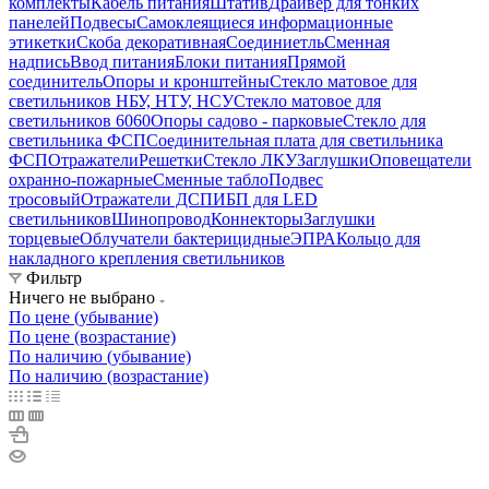
комплекты
Кабель питания
Штатив
Драйвер для тонких
панелей
Подвесы
Самоклеящиеся информационные
этикетки
Скоба декоративная
Соединиетль
Сменная
надпись
Ввод питания
Блоки питания
Прямой
соединитель
Опоры и кронштейны
Стекло матовое для
светильников НБУ, НТУ, НСУ
Стекло матовое для
светильников 6060
Опоры садово - парковые
Стекло для
светильника ФСП
Соединительная плата для светильника
ФСП
Отражатели
Решетки
Стекло ЛКУ
Заглушки
Оповещатели
охранно-пожарные
Сменные табло
Подвес
тросовый
Отражатели ДСП
ИБП для LED
светильников
Шинопровод
Коннекторы
Заглушки
торцевые
Облучатели бактерицидные
ЭПРА
Кольцо для
накладного крепления светильников
Фильтр
Ничего не выбрано
По цене (убывание)
По цене (возрастание)
По наличию (убывание)
По наличию (возрастание)