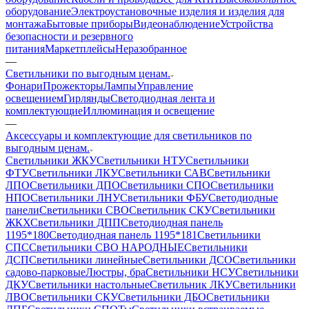
оборудование
Электроустановочные изделия и изделия для
монтажа
Бытовые приборы
Видеонаблюдение
Устройства
безопасности и резервного
питания
Маркетплейсы
Неразобранное
—
Светильники по выгодным ценам.
Фонари
Прожекторы
Лампы
Управление
освещением
Гирлянды
Светодиодная лента и
комплектующие
Иллюминация и освещение
—
Аксессуары и комплектующие для светильников по
выгодным ценам.
Светильники ЖКУ
Светильники НТУ
Светильники
ФТУ
Светильники ЛКУ
Светильники САВ
Светильники
ЛПО
Светильники ДПО
Светильники СПО
Светильники
НПО
Светильники ЛНУ
Светильники ФБУ
Светодиодные
панели
Светильники СВО
Светильник СКУ
Светильники
ЖКХ
Светильники ДПП
Светодиодная панель
1195*180
Светодиодная панель 1195*181
Светильники
СПС
Светильники СВО НАРОДНЫЕ
Светильники
ДСП
Светильники линейные
Светильники ДСО
Светильники
садово-парковые
Люстры, бра
Светильники НСУ
Светильники
ДКУ
Светильники настольные
Светильник ЛКУ
Светильники
ЛВО
Светильники СКУ
Светильники ДБО
Светильники