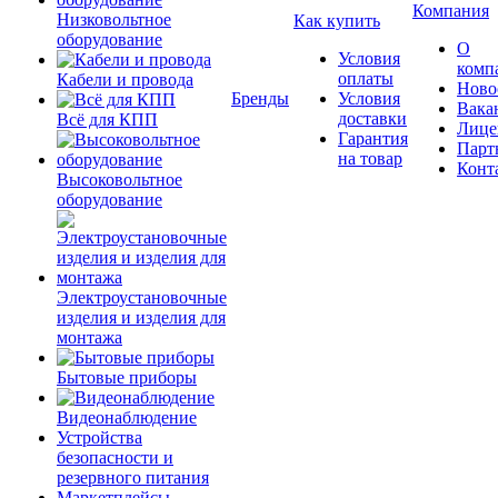
Компания
Низковольтное
Как купить
оборудование
О
Условия
комп
оплаты
Кабели и провода
Ново
Бренды
Условия
Вака
доставки
Всё для КПП
Лице
Гарантия
Парт
на товар
Конт
Высоковольтное
оборудование
Электроустановочные
изделия и изделия для
монтажа
Бытовые приборы
Видеонаблюдение
Устройства
безопасности и
резервного питания
Маркетплейсы