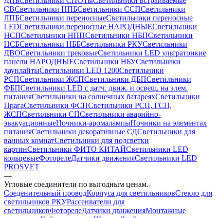
ДПБ
Светильники СПОТы
Светильники встраиваемые
СВ
Светильники НПБ
Светильники ССП
Светильники
ЛПБ
Светильники переносные
Светильники переносные
LED
Светильники переносные НАРОДНЫЕ
Светильники
НСП
Светильники НПП
Светильники НБП
Светильники
НСБ
Светильники НББ
Светильники РКУ
Светильники
ДВО
Светильники трековые
Светильники LED ультратонкие
панели НАРОДНЫЕ
Светильники НБУ
Светильники
даунлайты
Светильники LED 1200
Светильники
РСП
Светильники ЖСП
Светильники ДБП
Светильники
ФБП
Светильники LED с датч. движ. и освещ. на элем.
питания
Светильники на солнечных батареях
Светильники
Прага
Светильники ФСП
Светильники РСП, ГСП,
ЖСП
Светильники СП
Светильники аварийно-
эвакуационные
Ночники-аромалампы
Ночники на элементах
питания
Светильники декоративные СД
Светильники для
ванных комнат
Светильники для подсветки
картин
Светильники ФИТО КИТАЙ
Светильники LED
кольцевые
Фотореле
Датчики движения
Светильники LED
PROSVET
—
Угловые соединители по выгодным ценам.
Соеденительный провод
Корпуса для светильников
Стекло для
светильников РКУ
Рассеиватели для
светильников
Фотореле
Датчики движения
Монтажные