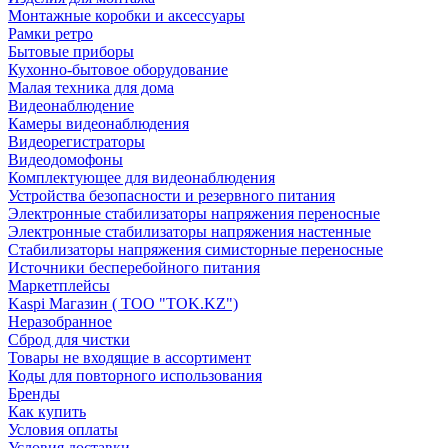
Монтажные коробки и аксессуары
Рамки ретро
Бытовые приборы
Кухонно-бытовое оборудование
Малая техника для дома
Видеонаблюдение
Камеры видеонаблюдения
Видеорегистраторы
Видеодомофоны
Комплектующее для видеонаблюдения
Устройства безопасности и резервного питания
Электронные стабилизаторы напряжения переносные
Электронные стабилизаторы напряжения настенные
Стабилизаторы напряжения симисторные переносные
Источники бесперебойного питания
Маркетплейсы
Kaspi Магазин ( ТОО "TOK.KZ")
Неразобранное
Сброд для чистки
Товары не входящие в ассортимент
Коды для повторного использования
Бренды
Как купить
Условия оплаты
Условия доставки