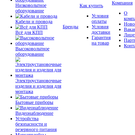
Компания
Низковольтное
Как купить
оборудование
О
Условия
комп
оплаты
Кабели и провода
Ново
Бренды
Условия
Вака
доставки
Всё для КПП
Лице
Гарантия
Парт
на товар
Конт
Высоковольтное
оборудование
Электроустановочные
изделия и изделия для
монтажа
Бытовые приборы
Видеонаблюдение
Устройства
безопасности и
резервного питания
Маркетплейсы