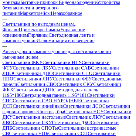
монтажа
Бытовые приборы
Видеонаблюдение
Устройства
безопасности и резервного
питания
Маркетплейсы
Неразобранное
—
Светильники по выгодным ценам.
Фонари
Прожекторы
Лампы
Управление
освещением
Гирлянды
Светодиодная лента и
комплектующие
Иллюминация и освещение
—
Аксессуары и комплектующие для светильников по
выгодным ценам.
Светильники ЖКУ
Светильники НТУ
Светильники
ФТУ
Светильники ЛКУ
Светильники САВ
Светильники
ЛПО
Светильники ДПО
Светильники СПО
Светильники
НПО
Светильники ЛНУ
Светильники ФБУ
Светодиодные
панели
Светильники СВО
Светильник СКУ
Светильники
ЖКХ
Светильники ДПП
Светодиодная панель
1195*180
Светодиодная панель 1195*181
Светильники
СПС
Светильники СВО НАРОДНЫЕ
Светильники
ДСП
Светильники линейные
Светильники ДСО
Светильники
садово-парковые
Люстры, бра
Светильники НСУ
Светильники
ДКУ
Светильники настольные
Светильник ЛКУ
Светильники
ЛВО
Светильники СКУ
Светильники ДБО
Светильники
ДПБ
Светильники СПОТы
Светильники встраиваемые
СВ
Светильники НПБ
Светильники ССП
Светильники