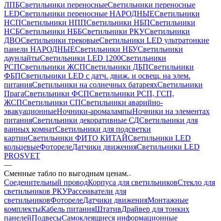
ЛПБ
Светильники переносные
Светильники переносные
LED
Светильники переносные НАРОДНЫЕ
Светильники
НСП
Светильники НПП
Светильники НБП
Светильники
НСБ
Светильники НББ
Светильники РКУ
Светильники
ДВО
Светильники трековые
Светильники LED ультратонкие
панели НАРОДНЫЕ
Светильники НБУ
Светильники
даунлайты
Светильники LED 1200
Светильники
РСП
Светильники ЖСП
Светильники ДБП
Светильники
ФБП
Светильники LED с датч. движ. и освещ. на элем.
питания
Светильники на солнечных батареях
Светильники
Прага
Светильники ФСП
Светильники РСП, ГСП,
ЖСП
Светильники СП
Светильники аварийно-
эвакуационные
Ночники-аромалампы
Ночники на элементах
питания
Светильники декоративные СД
Светильники для
ванных комнат
Светильники для подсветки
картин
Светильники ФИТО КИТАЙ
Светильники LED
кольцевые
Фотореле
Датчики движения
Светильники LED
PROSVET
—
Сменные табло по выгодным ценам.
Соеденительный провод
Корпуса для светильников
Стекло для
светильников РКУ
Рассеиватели для
светильников
Фотореле
Датчики движения
Монтажные
комплекты
Кабель питания
Штатив
Драйвер для тонких
панелей
Подвесы
Самоклеящиеся информационные