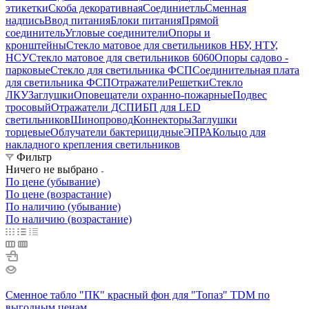
этикетки
Скоба декоративная
Соединиетль
Сменная
надпись
Ввод питания
Блоки питания
Прямой
соединитель
Угловые соединители
Опоры и
кронштейны
Стекло матовое для светильников НБУ, НТУ,
НСУ
Стекло матовое для светильников 6060
Опоры садово -
парковые
Стекло для светильника ФСП
Соединительная плата
для светильника ФСП
Отражатели
Решетки
Стекло
ЛКУ
Заглушки
Оповещатели охранно-пожарные
Подвес
тросовый
Отражатели ДСП
ИБП для LED
светильников
Шинопровод
Коннекторы
Заглушки
торцевые
Облучатели бактерицидные
ЭПРА
Кольцо для
накладного крепления светильников
Фильтр
Ничего не выбрано
По цене (убывание)
По цене (возрастание)
По наличию (убывание)
По наличию (возрастание)
Сменное табло "ПК" красный фон для "Топаз" TDM по
выгодным ценам.