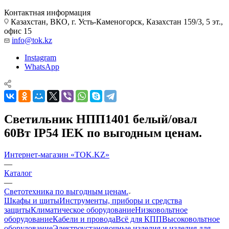
Контактная информация
Казахстан, ВКО, г. Усть-Каменогорск, Казахстан 159/3, 5 эт.,
офис 15
info@tok.kz
Instagram
WhatsApp
Светильник НПП1401 белый/овал
60Вт IP54 IEK по выгодным ценам.
Интернет-магазин «TOK.KZ»
—
Каталог
—
Светотехника по выгодным ценам.
Шкафы и щиты
Инструменты, приборы и средства
защиты
Климатическое оборудование
Низковольтное
оборудование
Кабели и провода
Всё для КПП
Высоковольтное
оборудование
Электроустановочные изделия и изделия для