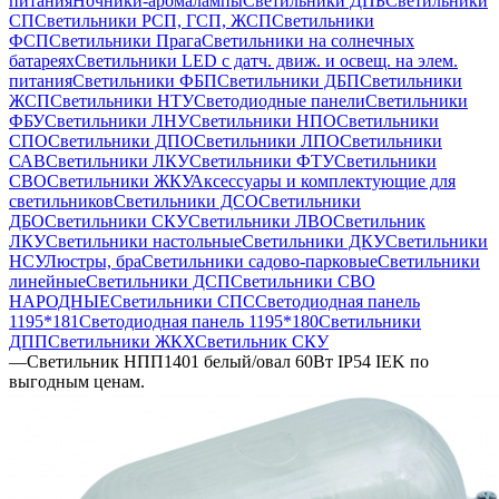
питания
Ночники-аромалампы
Светильники ДПБ
Светильники
СП
Светильники РСП, ГСП, ЖСП
Светильники
ФСП
Светильники Прага
Светильники на солнечных
батареях
Светильники LED с датч. движ. и освещ. на элем.
питания
Светильники ФБП
Светильники ДБП
Светильники
ЖСП
Светильники НТУ
Светодиодные панели
Светильники
ФБУ
Светильники ЛНУ
Светильники НПО
Светильники
СПО
Светильники ДПО
Светильники ЛПО
Светильники
САВ
Светильники ЛКУ
Светильники ФТУ
Светильники
СВО
Светильники ЖКУ
Аксессуары и комплектующие для
светильников
Светильники ДСО
Светильники
ДБО
Светильники СКУ
Светильники ЛВО
Светильник
ЛКУ
Светильники настольные
Светильники ДКУ
Светильники
НСУ
Люстры, бра
Светильники садово-парковые
Светильники
линейные
Светильники ДСП
Светильники СВО
НАРОДНЫЕ
Светильники СПС
Светодиодная панель
1195*181
Светодиодная панель 1195*180
Светильники
ДПП
Светильники ЖКХ
Светильник СКУ
—
Светильник НПП1401 белый/овал 60Вт IP54 IEK по
выгодным ценам.