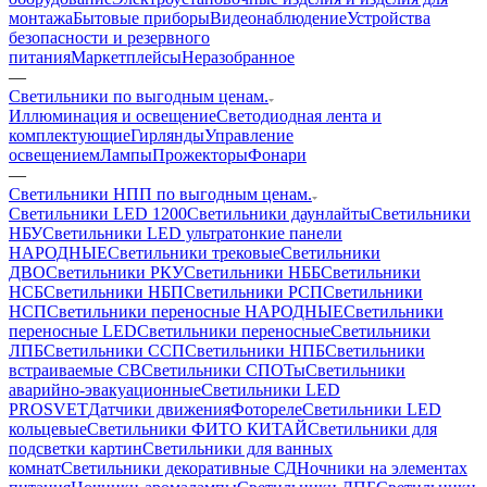
монтажа
Бытовые приборы
Видеонаблюдение
Устройства
безопасности и резервного
питания
Маркетплейсы
Неразобранное
—
Светильники по выгодным ценам.
Иллюминация и освещение
Светодиодная лента и
комплектующие
Гирлянды
Управление
освещением
Лампы
Прожекторы
Фонари
—
Светильники НПП по выгодным ценам.
Светильники LED 1200
Светильники даунлайты
Светильники
НБУ
Светильники LED ультратонкие панели
НАРОДНЫЕ
Светильники трековые
Светильники
ДВО
Светильники РКУ
Светильники НББ
Светильники
НСБ
Светильники НБП
Светильники РСП
Светильники
НСП
Светильники переносные НАРОДНЫЕ
Светильники
переносные LED
Светильники переносные
Светильники
ЛПБ
Светильники ССП
Светильники НПБ
Светильники
встраиваемые СВ
Светильники СПОТы
Светильники
аварийно-эвакуационные
Светильники LED
PROSVET
Датчики движения
Фотореле
Светильники LED
кольцевые
Светильники ФИТО КИТАЙ
Светильники для
подсветки картин
Светильники для ванных
комнат
Светильники декоративные СД
Ночники на элементах