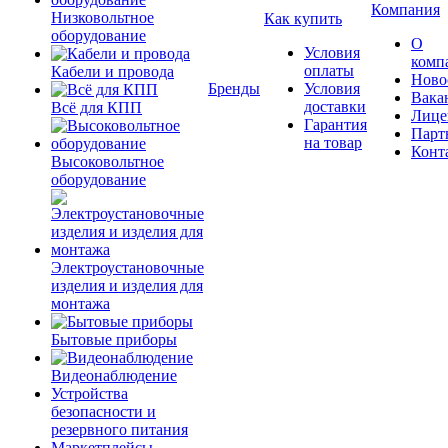
Компания
Низковольтное
Как купить
оборудование
О
Условия
комп
оплаты
Кабели и провода
Ново
Бренды
Условия
Вака
доставки
Всё для КПП
Лице
Гарантия
Парт
на товар
Конт
Высоковольтное
оборудование
Электроустановочные
изделия и изделия для
монтажа
Бытовые приборы
Видеонаблюдение
Устройства
безопасности и
резервного питания
Маркетплейсы