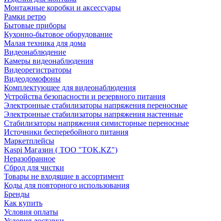
Монтажные коробки и аксессуары
Рамки ретро
Бытовые приборы
Кухонно-бытовое оборудование
Малая техника для дома
Видеонаблюдение
Камеры видеонаблюдения
Видеорегистраторы
Видеодомофоны
Комплектующее для видеонаблюдения
Устройства безопасности и резервного питания
Электронные стабилизаторы напряжения переносные
Электронные стабилизаторы напряжения настенные
Стабилизаторы напряжения симисторные переносные
Источники бесперебойного питания
Маркетплейсы
Kaspi Магазин ( ТОО "TOK.KZ")
Неразобранное
Сброд для чистки
Товары не входящие в ассортимент
Коды для повторного использования
Бренды
Как купить
Условия оплаты
Условия доставки