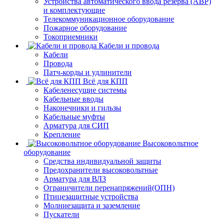
Устройства автоматического ввода резерва (АВР)
и комплектующие
Телекоммуникационное оборудование
Пожарное оборудование
Токоприемники
Кабели и провода
Кабели
Провода
Патч-корды и удлинители
Всё для КПП
Кабеленесущие системы
Кабельные вводы
Наконечники и гильзы
Кабельные муфты
Арматура для СИП
Крепление
Высоковольтное
оборудование
Средства индивидуальной защиты
Предохранители высоковольтные
Арматура для ВЛЗ
Ограничители перенапряжений(ОПН)
Птицезащитные устройства
Молниезащита и заземление
Пускатели