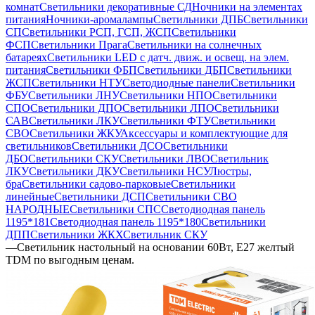
комнат
Светильники декоративные СД
Ночники на элементах
питания
Ночники-аромалампы
Светильники ДПБ
Светильники
СП
Светильники РСП, ГСП, ЖСП
Светильники
ФСП
Светильники Прага
Светильники на солнечных
батареях
Светильники LED с датч. движ. и освещ. на элем.
питания
Светильники ФБП
Светильники ДБП
Светильники
ЖСП
Светильники НТУ
Светодиодные панели
Светильники
ФБУ
Светильники ЛНУ
Светильники НПО
Светильники
СПО
Светильники ДПО
Светильники ЛПО
Светильники
САВ
Светильники ЛКУ
Светильники ФТУ
Светильники
СВО
Светильники ЖКУ
Аксессуары и комплектующие для
светильников
Светильники ДСО
Светильники
ДБО
Светильники СКУ
Светильники ЛВО
Светильник
ЛКУ
Светильники ДКУ
Светильники НСУ
Люстры,
бра
Светильники садово-парковые
Светильники
линейные
Светильники ДСП
Светильники СВО
НАРОДНЫЕ
Светильники СПС
Светодиодная панель
1195*181
Светодиодная панель 1195*180
Светильники
ДПП
Светильники ЖКХ
Светильник СКУ
—
Светильник настольный на основании 60Вт, E27 желтый
TDM по выгодным ценам.