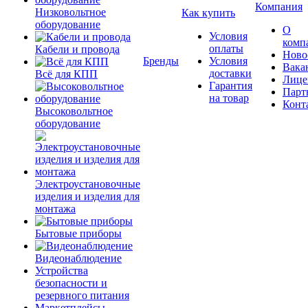
Компания
Низковольтное
Как купить
оборудование
О
Условия
комп
оплаты
Кабели и провода
Ново
Бренды
Условия
Вака
доставки
Всё для КПП
Лице
Гарантия
Парт
на товар
Конт
Высоковольтное
оборудование
Электроустановочные
изделия и изделия для
монтажа
Бытовые приборы
Видеонаблюдение
Устройства
безопасности и
резервного питания
Маркетплейсы