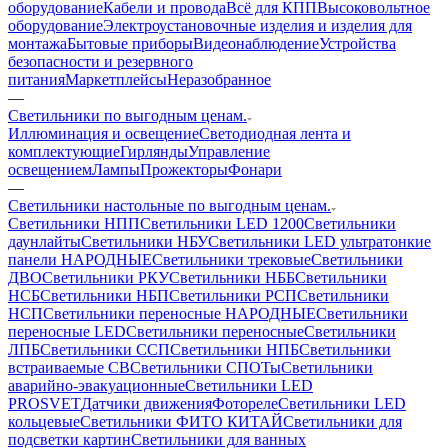
оборудование
Кабели и провода
Всё для КПП
Высоковольтное
оборудование
Электроустановочные изделия и изделия для
монтажа
Бытовые приборы
Видеонаблюдение
Устройства
безопасности и резервного
питания
Маркетплейсы
Неразобранное
—
Светильники по выгодным ценам.
Иллюминация и освещение
Светодиодная лента и
комплектующие
Гирлянды
Управление
освещением
Лампы
Прожекторы
Фонари
—
Светильники настольные по выгодным ценам.
Светильники НПП
Светильники LED 1200
Светильники
даунлайты
Светильники НБУ
Светильники LED ультратонкие
панели НАРОДНЫЕ
Светильники трековые
Светильники
ДВО
Светильники РКУ
Светильники НББ
Светильники
НСБ
Светильники НБП
Светильники РСП
Светильники
НСП
Светильники переносные НАРОДНЫЕ
Светильники
переносные LED
Светильники переносные
Светильники
ЛПБ
Светильники ССП
Светильники НПБ
Светильники
встраиваемые СВ
Светильники СПОТы
Светильники
аварийно-эвакуационные
Светильники LED
PROSVET
Датчики движения
Фотореле
Светильники LED
кольцевые
Светильники ФИТО КИТАЙ
Светильники для
подсветки картин
Светильники для ванных