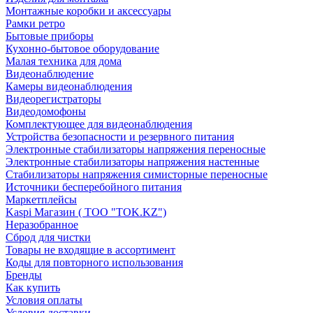
Монтажные коробки и аксессуары
Рамки ретро
Бытовые приборы
Кухонно-бытовое оборудование
Малая техника для дома
Видеонаблюдение
Камеры видеонаблюдения
Видеорегистраторы
Видеодомофоны
Комплектующее для видеонаблюдения
Устройства безопасности и резервного питания
Электронные стабилизаторы напряжения переносные
Электронные стабилизаторы напряжения настенные
Стабилизаторы напряжения симисторные переносные
Источники бесперебойного питания
Маркетплейсы
Kaspi Магазин ( ТОО "TOK.KZ")
Неразобранное
Сброд для чистки
Товары не входящие в ассортимент
Коды для повторного использования
Бренды
Как купить
Условия оплаты
Условия доставки