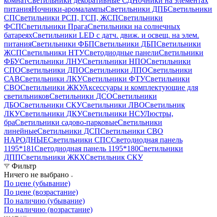
комнат
Светильники декоративные СД
Ночники на элементах
питания
Ночники-аромалампы
Светильники ДПБ
Светильники
СП
Светильники РСП, ГСП, ЖСП
Светильники
ФСП
Светильники Прага
Светильники на солнечных
батареях
Светильники LED с датч. движ. и освещ. на элем.
питания
Светильники ФБП
Светильники ДБП
Светильники
ЖСП
Светильники НТУ
Светодиодные панели
Светильники
ФБУ
Светильники ЛНУ
Светильники НПО
Светильники
СПО
Светильники ДПО
Светильники ЛПО
Светильники
САВ
Светильники ЛКУ
Светильники ФТУ
Светильники
СВО
Светильники ЖКУ
Аксессуары и комплектующие для
светильников
Светильники ДСО
Светильники
ДБО
Светильники СКУ
Светильники ЛВО
Светильник
ЛКУ
Светильники ДКУ
Светильники НСУ
Люстры,
бра
Светильники садово-парковые
Светильники
линейные
Светильники ДСП
Светильники СВО
НАРОДНЫЕ
Светильники СПС
Светодиодная панель
1195*181
Светодиодная панель 1195*180
Светильники
ДПП
Светильники ЖКХ
Светильник СКУ
Фильтр
Ничего не выбрано
По цене (убывание)
По цене (возрастание)
По наличию (убывание)
По наличию (возрастание)