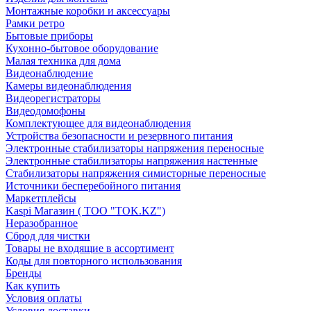
Монтажные коробки и аксессуары
Рамки ретро
Бытовые приборы
Кухонно-бытовое оборудование
Малая техника для дома
Видеонаблюдение
Камеры видеонаблюдения
Видеорегистраторы
Видеодомофоны
Комплектующее для видеонаблюдения
Устройства безопасности и резервного питания
Электронные стабилизаторы напряжения переносные
Электронные стабилизаторы напряжения настенные
Стабилизаторы напряжения симисторные переносные
Источники бесперебойного питания
Маркетплейсы
Kaspi Магазин ( ТОО "TOK.KZ")
Неразобранное
Сброд для чистки
Товары не входящие в ассортимент
Коды для повторного использования
Бренды
Как купить
Условия оплаты
Условия доставки