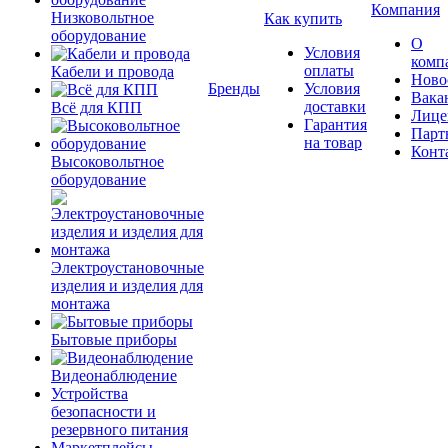
Компания
Низковольтное
Как купить
оборудование
О
Условия
комп
оплаты
Кабели и провода
Ново
Бренды
Условия
Вака
доставки
Всё для КПП
Лице
Гарантия
Парт
на товар
Конт
Высоковольтное
оборудование
Электроустановочные
изделия и изделия для
монтажа
Бытовые приборы
Видеонаблюдение
Устройства
безопасности и
резервного питания
Маркетплейсы