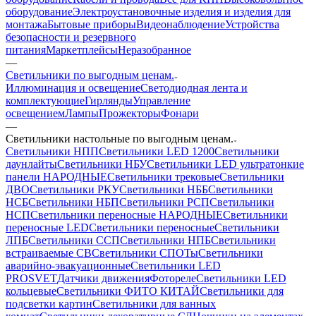
оборудование
Электроустановочные изделия и изделия для
монтажа
Бытовые приборы
Видеонаблюдение
Устройства
безопасности и резервного
питания
Маркетплейсы
Неразобранное
—
Светильники по выгодным ценам.
Иллюминация и освещение
Светодиодная лента и
комплектующие
Гирлянды
Управление
освещением
Лампы
Прожекторы
Фонари
—
Светильники настольные по выгодным ценам.
Светильники НПП
Светильники LED 1200
Светильники
даунлайты
Светильники НБУ
Светильники LED ультратонкие
панели НАРОДНЫЕ
Светильники трековые
Светильники
ДВО
Светильники РКУ
Светильники НББ
Светильники
НСБ
Светильники НБП
Светильники РСП
Светильники
НСП
Светильники переносные НАРОДНЫЕ
Светильники
переносные LED
Светильники переносные
Светильники
ЛПБ
Светильники ССП
Светильники НПБ
Светильники
встраиваемые СВ
Светильники СПОТы
Светильники
аварийно-эвакуационные
Светильники LED
PROSVET
Датчики движения
Фотореле
Светильники LED
кольцевые
Светильники ФИТО КИТАЙ
Светильники для
подсветки картин
Светильники для ванных