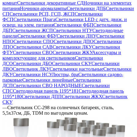
комнат
Светильники декоративные СД
Ночники на элементах
питания
Ночники-аромалампы
Светильники ДПБ
Светильники
СП
Светильники РСП, ГСП, ЖСП
Светильники
ФСП
Светильники Прага
Светильники LED с датч. движ. и
освещ. на элем. питания
Светильники ФБП
Светильники
ДБП
Светильники ЖСП
Светильники НТУ
Светодиодные
панели
Светильники ФБУ
Светильники ЛНУ
Светильники
НПО
Светильники СПО
Светильники ДПО
Светильники
ЛПО
Светильники САВ
Светильники ЛКУ
Светильники
ФТУ
Светильники СВО
Светильники ЖКУ
Аксессуары и
комплектующие для светильников
Светильники
ДСО
Светильники ДБО
Светильники СКУ
Светильники
ЛВО
Светильник ЛКУ
Светильники настольные
Светильники
ДКУ
Светильники НСУ
Люстры, бра
Светильники садово-
парковые
Светильники линейные
Светильники
ДСП
Светильники СВО НАРОДНЫЕ
Светильники
СПС
Светодиодная панель 1195*181
Светодиодная панель
1195*180
Светильники ДПП
Светильники ЖКХ
Светильник
СКУ
—
Светильник СС-298 на солнечных батареях, сталь,
5,5х37cм, ДБ, TDM по выгодным ценам.