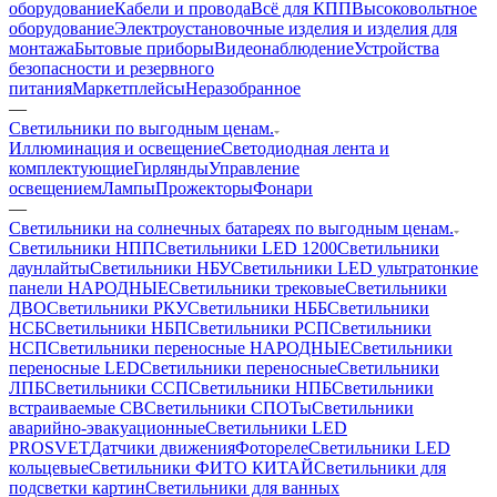
оборудование
Кабели и провода
Всё для КПП
Высоковольтное
оборудование
Электроустановочные изделия и изделия для
монтажа
Бытовые приборы
Видеонаблюдение
Устройства
безопасности и резервного
питания
Маркетплейсы
Неразобранное
—
Светильники по выгодным ценам.
Иллюминация и освещение
Светодиодная лента и
комплектующие
Гирлянды
Управление
освещением
Лампы
Прожекторы
Фонари
—
Светильники на солнечных батареях по выгодным ценам.
Светильники НПП
Светильники LED 1200
Светильники
даунлайты
Светильники НБУ
Светильники LED ультратонкие
панели НАРОДНЫЕ
Светильники трековые
Светильники
ДВО
Светильники РКУ
Светильники НББ
Светильники
НСБ
Светильники НБП
Светильники РСП
Светильники
НСП
Светильники переносные НАРОДНЫЕ
Светильники
переносные LED
Светильники переносные
Светильники
ЛПБ
Светильники ССП
Светильники НПБ
Светильники
встраиваемые СВ
Светильники СПОТы
Светильники
аварийно-эвакуационные
Светильники LED
PROSVET
Датчики движения
Фотореле
Светильники LED
кольцевые
Светильники ФИТО КИТАЙ
Светильники для
подсветки картин
Светильники для ванных