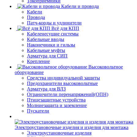
Токоприемники
Кабели и провода
Кабели
Провода
Патч-корды и удлинители
Всё для КПП
Кабеленесущие системы
Кабельные вводы
Наконечники и гильзы
Кабельные муфты
Арматура для СИП
Крепление
Высоковольтное
оборудование
Средства индивидуальной защиты
Предохранители высоковольтные
Арматура для ВЛЗ
Ограничители перенапряжений(ОПН)
Птицезащитные устройства
Молниезащита и заземление
Пускатели
Электроустановочные изделия и изделия для монтажа
Электроустановочные изделия