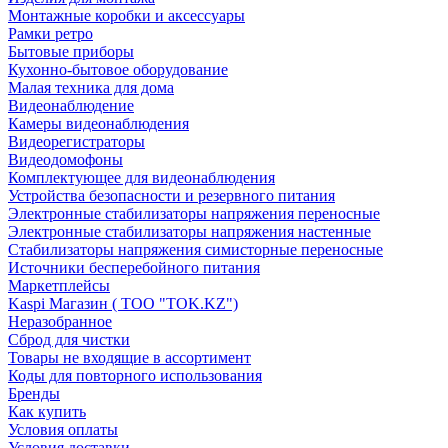
Монтажные коробки и аксессуары
Рамки ретро
Бытовые приборы
Кухонно-бытовое оборудование
Малая техника для дома
Видеонаблюдение
Камеры видеонаблюдения
Видеорегистраторы
Видеодомофоны
Комплектующее для видеонаблюдения
Устройства безопасности и резервного питания
Электронные стабилизаторы напряжения переносные
Электронные стабилизаторы напряжения настенные
Стабилизаторы напряжения симисторные переносные
Источники бесперебойного питания
Маркетплейсы
Kaspi Магазин ( ТОО "TOK.KZ")
Неразобранное
Сброд для чистки
Товары не входящие в ассортимент
Коды для повторного использования
Бренды
Как купить
Условия оплаты
Условия доставки