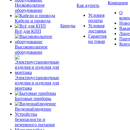
Компания
Низковольтное
Как купить
оборудование
О
Условия
комп
оплаты
Кабели и провода
Ново
Бренды
Условия
Вака
доставки
Всё для КПП
Лице
Гарантия
Парт
на товар
Конт
Высоковольтное
оборудование
Электроустановочные
изделия и изделия для
монтажа
Бытовые приборы
Видеонаблюдение
Устройства
безопасности и
резервного питания
Маркетплейсы