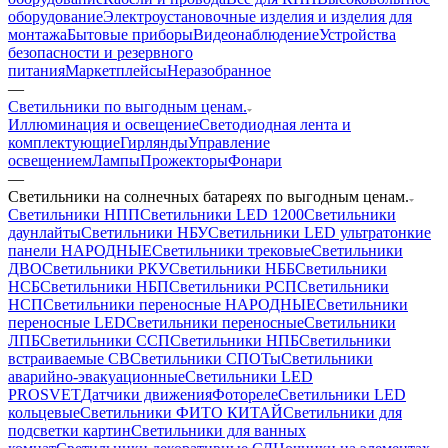
оборудование
Электроустановочные изделия и изделия для
монтажа
Бытовые приборы
Видеонаблюдение
Устройства
безопасности и резервного
питания
Маркетплейсы
Неразобранное
—
Светильники по выгодным ценам.
Иллюминация и освещение
Светодиодная лента и
комплектующие
Гирлянды
Управление
освещением
Лампы
Прожекторы
Фонари
—
Светильники на солнечных батареях по выгодным ценам.
Светильники НПП
Светильники LED 1200
Светильники
даунлайты
Светильники НБУ
Светильники LED ультратонкие
панели НАРОДНЫЕ
Светильники трековые
Светильники
ДВО
Светильники РКУ
Светильники НББ
Светильники
НСБ
Светильники НБП
Светильники РСП
Светильники
НСП
Светильники переносные НАРОДНЫЕ
Светильники
переносные LED
Светильники переносные
Светильники
ЛПБ
Светильники ССП
Светильники НПБ
Светильники
встраиваемые СВ
Светильники СПОТы
Светильники
аварийно-эвакуационные
Светильники LED
PROSVET
Датчики движения
Фотореле
Светильники LED
кольцевые
Светильники ФИТО КИТАЙ
Светильники для
подсветки картин
Светильники для ванных