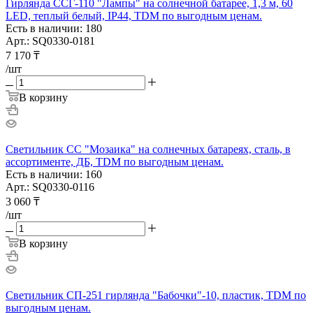
Гирлянда ССГ-110 "Лампы" на солнечной батарее, 1,3 м, 60
LED, теплый белый, IP44, TDM по выгодным ценам.
Есть в наличии: 180
Арт.: SQ0330-0181
7 170
₸
/шт
В корзину
Светильник СС "Мозаика" на солнечных батареях, сталь, в
ассортименте, ДБ, TDM по выгодным ценам.
Есть в наличии: 160
Арт.: SQ0330-0116
3 060
₸
/шт
В корзину
Светильник СП-251 гирлянда "Бабочки"-10, пластик, TDM по
выгодным ценам.