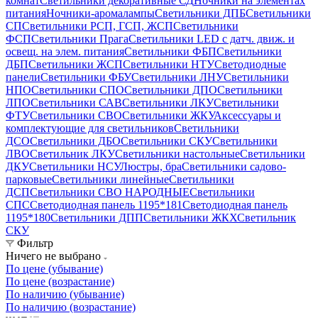
комнат
Светильники декоративные СД
Ночники на элементах
питания
Ночники-аромалампы
Светильники ДПБ
Светильники
СП
Светильники РСП, ГСП, ЖСП
Светильники
ФСП
Светильники Прага
Светильники LED с датч. движ. и
освещ. на элем. питания
Светильники ФБП
Светильники
ДБП
Светильники ЖСП
Светильники НТУ
Светодиодные
панели
Светильники ФБУ
Светильники ЛНУ
Светильники
НПО
Светильники СПО
Светильники ДПО
Светильники
ЛПО
Светильники САВ
Светильники ЛКУ
Светильники
ФТУ
Светильники СВО
Светильники ЖКУ
Аксессуары и
комплектующие для светильников
Светильники
ДСО
Светильники ДБО
Светильники СКУ
Светильники
ЛВО
Светильник ЛКУ
Светильники настольные
Светильники
ДКУ
Светильники НСУ
Люстры, бра
Светильники садово-
парковые
Светильники линейные
Светильники
ДСП
Светильники СВО НАРОДНЫЕ
Светильники
СПС
Светодиодная панель 1195*181
Светодиодная панель
1195*180
Светильники ДПП
Светильники ЖКХ
Светильник
СКУ
Фильтр
Ничего не выбрано
По цене (убывание)
По цене (возрастание)
По наличию (убывание)
По наличию (возрастание)