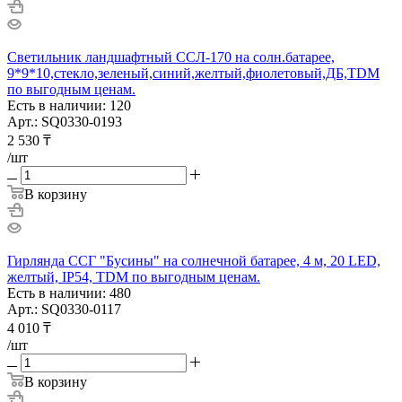
Светильник ландшафтный ССЛ-170 на солн.батарее,
9*9*10,стекло,зеленый,синий,желтый,фиолетовый,ДБ,TDM
по выгодным ценам.
Есть в наличии: 120
Арт.: SQ0330-0193
2 530
₸
/шт
В корзину
Гирлянда ССГ "Бусины" на солнечной батарее, 4 м, 20 LED,
желтый, IP54, TDM по выгодным ценам.
Есть в наличии: 480
Арт.: SQ0330-0117
4 010
₸
/шт
В корзину