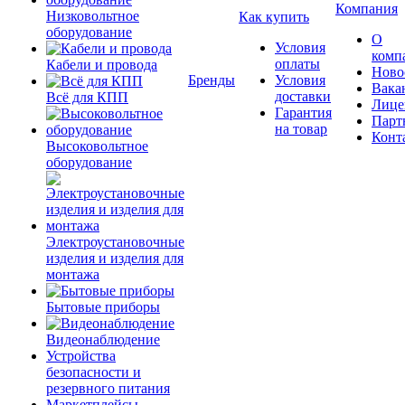
Компания
Низковольтное
Как купить
оборудование
О
Условия
комп
оплаты
Кабели и провода
Ново
Бренды
Условия
Вака
доставки
Всё для КПП
Лице
Гарантия
Парт
на товар
Конт
Высоковольтное
оборудование
Электроустановочные
изделия и изделия для
монтажа
Бытовые приборы
Видеонаблюдение
Устройства
безопасности и
резервного питания
Маркетплейсы