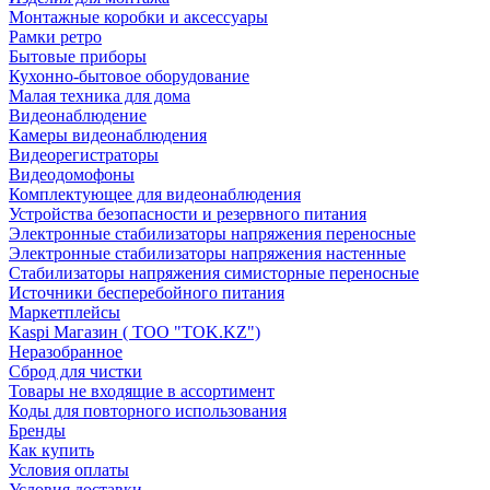
Монтажные коробки и аксессуары
Рамки ретро
Бытовые приборы
Кухонно-бытовое оборудование
Малая техника для дома
Видеонаблюдение
Камеры видеонаблюдения
Видеорегистраторы
Видеодомофоны
Комплектующее для видеонаблюдения
Устройства безопасности и резервного питания
Электронные стабилизаторы напряжения переносные
Электронные стабилизаторы напряжения настенные
Стабилизаторы напряжения симисторные переносные
Источники бесперебойного питания
Маркетплейсы
Kaspi Магазин ( ТОО "TOK.KZ")
Неразобранное
Сброд для чистки
Товары не входящие в ассортимент
Коды для повторного использования
Бренды
Как купить
Условия оплаты
Условия доставки