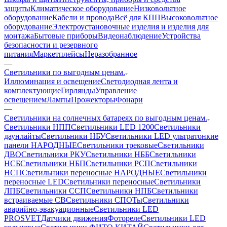
защиты
Климатическое оборудование
Низковольтное
оборудование
Кабели и провода
Всё для КПП
Высоковольтное
оборудование
Электроустановочные изделия и изделия для
монтажа
Бытовые приборы
Видеонаблюдение
Устройства
безопасности и резервного
питания
Маркетплейсы
Неразобранное
—
Светильники по выгодным ценам.
Иллюминация и освещение
Светодиодная лента и
комплектующие
Гирлянды
Управление
освещением
Лампы
Прожекторы
Фонари
—
Светильники на солнечных батареях по выгодным ценам.
Светильники НПП
Светильники LED 1200
Светильники
даунлайты
Светильники НБУ
Светильники LED ультратонкие
панели НАРОДНЫЕ
Светильники трековые
Светильники
ДВО
Светильники РКУ
Светильники НББ
Светильники
НСБ
Светильники НБП
Светильники РСП
Светильники
НСП
Светильники переносные НАРОДНЫЕ
Светильники
переносные LED
Светильники переносные
Светильники
ЛПБ
Светильники ССП
Светильники НПБ
Светильники
встраиваемые СВ
Светильники СПОТы
Светильники
аварийно-эвакуационные
Светильники LED
PROSVET
Датчики движения
Фотореле
Светильники LED