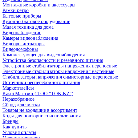
Монтажные коробки и аксессуары
Рамки ретро
Бытовые приборы
Кухонно-бытовое оборудование
Малая техника для дома
Видеонаблюдение
Камеры видеонаблюдения
Видеорегистраторы
Видеодомофоны
Комплектующее для видеонаблюдения
Устройства безопасности и резервного питания
Электронные стабилизаторы напряжения переносные
Электронные стабилизаторы напряжения настенные
Стабилизаторы напряжения симисторные переносные
Источники бесперебойного питания
Маркетплейсы
Kaspi Магазин ( ТОО "TOK.KZ")
Неразобранное
Сброд для чистки
Товары не входящие в ассортимент
Коды для повторного использования
Бренды
Как купить
Условия оплаты
Условия доставки