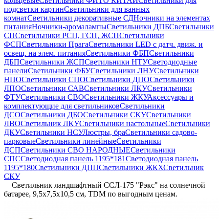
кольцевые
Светильники ФИТО КИТАЙ
Светильники для
подсветки картин
Светильники для ванных
комнат
Светильники декоративные СД
Ночники на элементах
питания
Ночники-аромалампы
Светильники ДПБ
Светильники
СП
Светильники РСП, ГСП, ЖСП
Светильники
ФСП
Светильники Прага
Светильники LED с датч. движ. и
освещ. на элем. питания
Светильники ФБП
Светильники
ДБП
Светильники ЖСП
Светильники НТУ
Светодиодные
панели
Светильники ФБУ
Светильники ЛНУ
Светильники
НПО
Светильники СПО
Светильники ДПО
Светильники
ЛПО
Светильники САВ
Светильники ЛКУ
Светильники
ФТУ
Светильники СВО
Светильники ЖКУ
Аксессуары и
комплектующие для светильников
Светильники
ДСО
Светильники ДБО
Светильники СКУ
Светильники
ЛВО
Светильник ЛКУ
Светильники настольные
Светильники
ДКУ
Светильники НСУ
Люстры, бра
Светильники садово-
парковые
Светильники линейные
Светильники
ДСП
Светильники СВО НАРОДНЫЕ
Светильники
СПС
Светодиодная панель 1195*181
Светодиодная панель
1195*180
Светильники ДПП
Светильники ЖКХ
Светильник
СКУ
—
Светильник ландшафтный ССЛ-175 "Рэкс" на солнечной
батарее, 9,5х7,5х10,5 см, TDM по выгодным ценам.