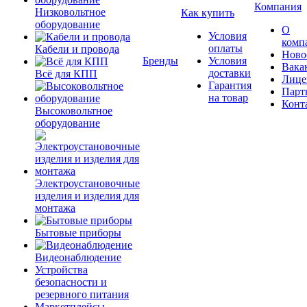
Компания
Низковольтное
Как купить
оборудование
О
Условия
комп
оплаты
Кабели и провода
Ново
Бренды
Условия
Вака
доставки
Всё для КПП
Лице
Гарантия
Парт
на товар
Конт
Высоковольтное
оборудование
Электроустановочные
изделия и изделия для
монтажа
Бытовые приборы
Видеонаблюдение
Устройства
безопасности и
резервного питания
Маркетплейсы