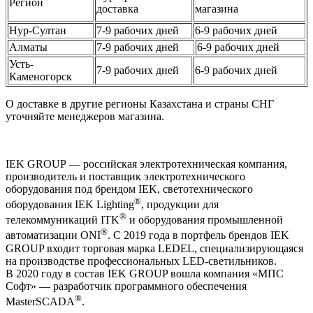
Регион
доставка
магазина
Нур-Султан
7-9 рабочих дней
6-9 рабочих дней
Алматы
7-9 рабочих дней
6-9 рабочих дней
Усть-
7-9 рабочих дней
6-9 рабочих дней
Каменогорск
О доставке в другие регионы Казахстана и страны СНГ
уточняйте менеджеров магазина.
IEK GROUP — российская электротехническая компания,
производитель и поставщик электротехнического
оборудования под брендом IEK, светотехнического
®
оборудования IEK Lighting
, продукции для
®
телекоммуникаций ITK
и оборудования промышленной
®
автоматизации ONI
. С 2019 года в портфель брендов IEK
GROUP входит торговая марка LEDEL, специализирующаяся
на производстве профессиональных LED-светильников.
В 2020 году в состав IEK GROUP вошла компания «МПС
Софт» — разработчик программного обеспечения
®
MasterSCADA
.