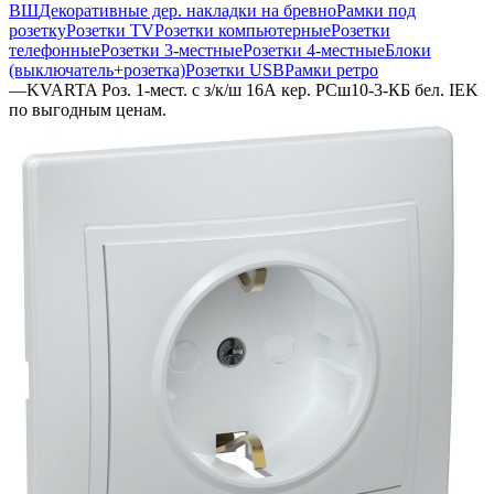
ВШ
Декоративные дер. накладки на бревно
Рамки под
розетку
Розетки TV
Розетки компьютерные
Розетки
телефонные
Розетки 3-местные
Розетки 4-местные
Блоки
(выключатель+розетка)
Розетки USB
Рамки ретро
—
KVARTA Роз. 1-мест. с з/к/ш 16А кер. РСш10-3-КБ бел. IEK
по выгодным ценам.