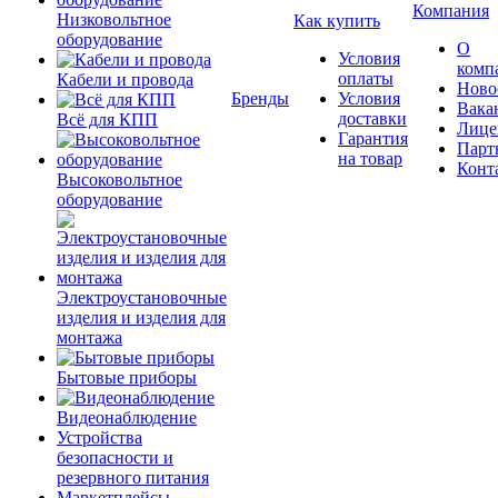
Компания
Низковольтное
Как купить
оборудование
О
Условия
комп
оплаты
Кабели и провода
Ново
Бренды
Условия
Вака
доставки
Всё для КПП
Лице
Гарантия
Парт
на товар
Конт
Высоковольтное
оборудование
Электроустановочные
изделия и изделия для
монтажа
Бытовые приборы
Видеонаблюдение
Устройства
безопасности и
резервного питания
Маркетплейсы