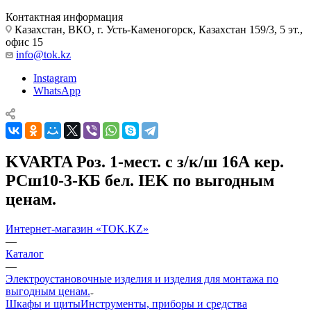
Контактная информация
Казахстан, ВКО, г. Усть-Каменогорск, Казахстан 159/3, 5 эт.,
офис 15
info@tok.kz
Instagram
WhatsApp
KVARTA Роз. 1-мест. с з/к/ш 16А кер.
РСш10-3-КБ бел. IEK по выгодным
ценам.
Интернет-магазин «TOK.KZ»
—
Каталог
—
Электроустановочные изделия и изделия для монтажа по
выгодным ценам.
Шкафы и щиты
Инструменты, приборы и средства