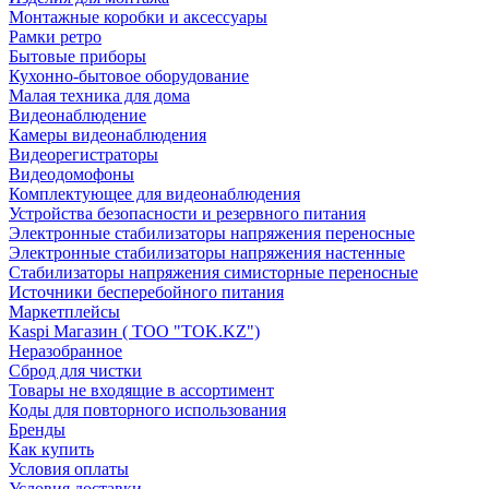
Монтажные коробки и аксессуары
Рамки ретро
Бытовые приборы
Кухонно-бытовое оборудование
Малая техника для дома
Видеонаблюдение
Камеры видеонаблюдения
Видеорегистраторы
Видеодомофоны
Комплектующее для видеонаблюдения
Устройства безопасности и резервного питания
Электронные стабилизаторы напряжения переносные
Электронные стабилизаторы напряжения настенные
Стабилизаторы напряжения симисторные переносные
Источники бесперебойного питания
Маркетплейсы
Kaspi Магазин ( ТОО "TOK.KZ")
Неразобранное
Сброд для чистки
Товары не входящие в ассортимент
Коды для повторного использования
Бренды
Как купить
Условия оплаты
Условия доставки