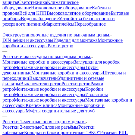
защиты
Светотехника
Климатическое
оборудование
Низковольтное оборудование
Кабели и
провода
Всё для КПП
Высоковольтное оборудование
Бытовые
приборы
Видеонаблюдение
Устройства безопасности и
резервного питания
Маркетплейсы
Неразобранное
—
Электроустановочные изделия по выгодным ценам.
DIN-рейки и аксессуары
Изделия для монтажа
Монтажные
коробки и аксессуары
Рамки ретро
—
Розетки и аксессуары по выгодным ценам.
Монтажные коробки и аксессуарыЗаглушки для коробок
ретро
Монтажные коробки и аксессуарыТрубы
декоративные
Монтажные коробки и аксессуары
Штекеры и
переходники
Выключатели
Удлинители и сетевые
фильтры
Выключатели ретро
Розетки ретро
Рамки
ретро
Монтажные коробки и аксессуарыКоробки
ретро
Монтажные коробки и аксессуарыИзоляторы
ретро
Монтажные коробки и аксессуары
Монтажные коробки и
аксессуарыКрепеж-клипса
Монтажные коробки и
аксессуарыМуфты соединительные для труб
—
Розетки 1-местные по выгодным ценам.
Розетки 2-местные
Силовые разъёмы
Розетки
кабельные
Колодки и блоки розеточные "ЭКО"
Разъемы РШ-