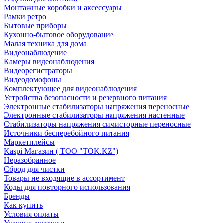
Монтажные коробки и аксессуары
Рамки ретро
Бытовые приборы
Кухонно-бытовое оборудование
Малая техника для дома
Видеонаблюдение
Камеры видеонаблюдения
Видеорегистраторы
Видеодомофоны
Комплектующее для видеонаблюдения
Устройства безопасности и резервного питания
Электронные стабилизаторы напряжения переносные
Электронные стабилизаторы напряжения настенные
Стабилизаторы напряжения симисторные переносные
Источники бесперебойного питания
Маркетплейсы
Kaspi Магазин ( ТОО "TOK.KZ")
Неразобранное
Сброд для чистки
Товары не входящие в ассортимент
Коды для повторного использования
Бренды
Как купить
Условия оплаты
Условия доставки