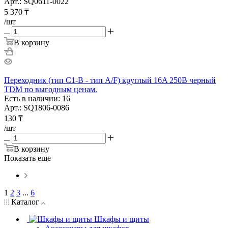
Арт.: SQ0611-0022
5 370
₸
/шт
В корзину
Переходник (тип С1-В - тип A/F) круглый 16A 250В черный
TDM по выгодным ценам.
Есть в наличии: 16
Арт.: SQ1806-0086
130
₸
/шт
В корзину
Показать еще
1
2
3
...
6
Каталог
Шкафы и щиты