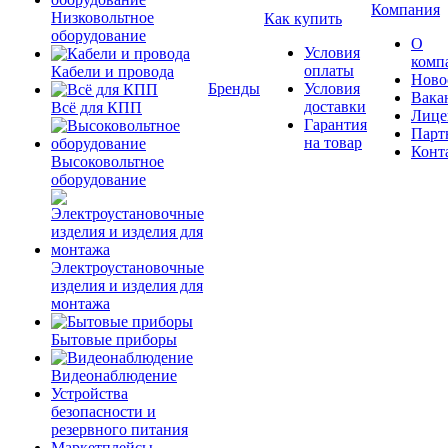
Компания
Низковольтное
Как купить
оборудование
О
Условия
комп
оплаты
Кабели и провода
Ново
Бренды
Условия
Вака
доставки
Всё для КПП
Лице
Гарантия
Парт
на товар
Конт
Высоковольтное
оборудование
Электроустановочные
изделия и изделия для
монтажа
Бытовые приборы
Видеонаблюдение
Устройства
безопасности и
резервного питания
Маркетплейсы