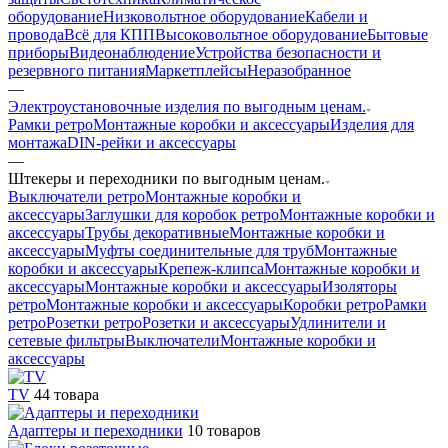
оборудование
Низковольтное оборудование
Кабели и
провода
Всё для КПП
Высоковольтное оборудование
Бытовые
приборы
Видеонаблюдение
Устройства безопасности и
резервного питания
Маркетплейсы
Неразобранное
—
Электроустановочные изделия по выгодным ценам.
Рамки ретро
Монтажные коробки и аксессуары
Изделия для
монтажа
DIN-рейки и аксессуары
—
Штекеры и переходники по выгодным ценам.
Выключатели ретро
Монтажные коробки и
аксессуарыЗаглушки для коробок ретро
Монтажные коробки и
аксессуарыТрубы декоративные
Монтажные коробки и
аксессуарыМуфты соединительные для труб
Монтажные
коробки и аксессуарыКрепеж-клипса
Монтажные коробки и
аксессуары
Монтажные коробки и аксессуарыИзоляторы
ретро
Монтажные коробки и аксессуарыКоробки ретро
Рамки
ретро
Розетки ретро
Розетки и аксессуары
Удлинители и
сетевые фильтры
Выключатели
Монтажные коробки и
аксессуары
TV
44 товара
Адаптеры и переходники
10 товаров