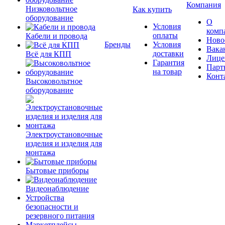
Компания
Низковольтное
Как купить
оборудование
О
Условия
комп
оплаты
Кабели и провода
Ново
Бренды
Условия
Вака
доставки
Всё для КПП
Лице
Гарантия
Парт
на товар
Конт
Высоковольтное
оборудование
Электроустановочные
изделия и изделия для
монтажа
Бытовые приборы
Видеонаблюдение
Устройства
безопасности и
резервного питания
Маркетплейсы