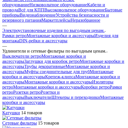
оборудование
Низковольтное оборудование
Кабели и
провода
Всё для КПП
Высоковольтное оборудование
Бытовые
приборы
Видеонаблюдение
Устройства безопасности и
резервного питания
Маркетплейсы
Неразобранное
—
Электроустановочные изделия по выгодным ценам.
Рамки ретро
Монтажные коробки и аксессуары
Изделия для
монтажа
DIN-рейки и аксессуары
—
Удлинители и сетевые фильтры по выгодным ценам.
Выключатели ретро
Монтажные коробки и
аксессуарыЗаглушки для коробок ретро
Монтажные коробки и
аксессуарыТрубы декоративные
Монтажные коробки и
аксессуарыМуфты соединительные для труб
Монтажные
коробки и аксессуарыКрепеж-клипса
Монтажные коробки и
аксессуары
Монтажные коробки и аксессуарыИзоляторы
ретро
Монтажные коробки и аксессуарыКоробки ретро
Рамки
ретро
Розетки ретро
Розетки и
аксессуары
Выключатели
Штекеры и переходники
Монтажные
коробки и аксессуары
Катушки
14 товаров
Сетевые фильтры
15 товаров