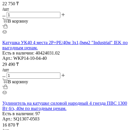
22 750
₸
/шт
В корзину
Катушка УК40 4 места 2P+PE/40м 3х1,0мм2 "Industrial" IEK по
выгодным ценам.
Есть в наличии: 40424031.02
Арт.: WKP14-10-04-40
29 490
₸
/шт
В корзину
Удлинитель на катушке силовой народный 4 гнезда ПВС 1300
Вт б/з, 40м по выгодным ценам.
Есть в наличии: 97
Арт.: SQ1307-0503
16 870
₸