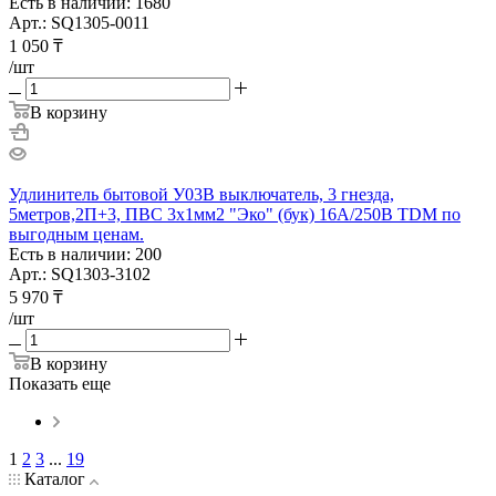
Есть в наличии: 1680
Арт.: SQ1305-0011
1 050
₸
/шт
В корзину
Удлинитель бытовой У03В выключатель, 3 гнезда,
5метров,2П+3, ПВС 3х1мм2 "Эко" (бук) 16А/250В TDM по
выгодным ценам.
Есть в наличии: 200
Арт.: SQ1303-3102
5 970
₸
/шт
В корзину
Показать еще
1
2
3
...
19
Каталог