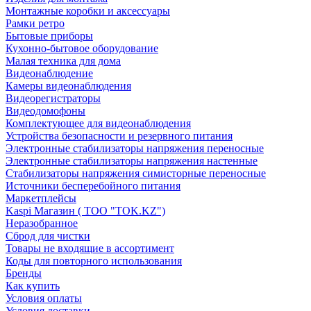
Монтажные коробки и аксессуары
Рамки ретро
Бытовые приборы
Кухонно-бытовое оборудование
Малая техника для дома
Видеонаблюдение
Камеры видеонаблюдения
Видеорегистраторы
Видеодомофоны
Комплектующее для видеонаблюдения
Устройства безопасности и резервного питания
Электронные стабилизаторы напряжения переносные
Электронные стабилизаторы напряжения настенные
Стабилизаторы напряжения симисторные переносные
Источники бесперебойного питания
Маркетплейсы
Kaspi Магазин ( ТОО "TOK.KZ")
Неразобранное
Сброд для чистки
Товары не входящие в ассортимент
Коды для повторного использования
Бренды
Как купить
Условия оплаты
Условия доставки