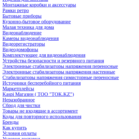
Монтажные коробки и аксессуары
Рамки ретро
Бытовые приборы
Кухонно-бытовое оборудование
Малая техника для дома
Видеонаблюдение
Камеры видеонаблюдения
Видеорегистраторы
Видеодомофоны
Комплектующее для видеонаблюдения
Устройства безопасности и резервного питания
Электронные стабилизаторы напряжения переносные
Электронные стабилизаторы напряжения настенные
Стабилизаторы напряжения симисторные переносные
Источники бесперебойного питания
Маркетплейсы
Kaspi Магазин ( ТОО "TOK.KZ")
Неразобранное
Сброд для чистки
Товары не входящие в ассортимент
Коды для повторного использования
Бренды
Как купить
Условия оплаты
Условия доставки