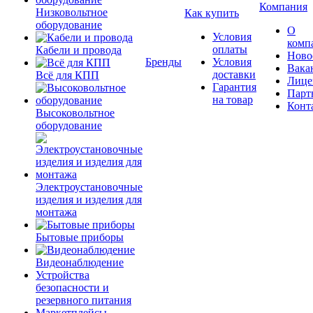
Компания
Низковольтное
Как купить
оборудование
О
Условия
комп
оплаты
Кабели и провода
Ново
Бренды
Условия
Вака
доставки
Всё для КПП
Лице
Гарантия
Парт
на товар
Конт
Высоковольтное
оборудование
Электроустановочные
изделия и изделия для
монтажа
Бытовые приборы
Видеонаблюдение
Устройства
безопасности и
резервного питания
Маркетплейсы