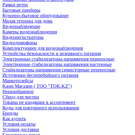
Рамки ретро
Бытовые приборы
Кухонно-бытовое оборудование
Малая техника для дома
Видеонаблюдение
Камеры видеонаблюдения
Видеорегистраторы
Видеодомофоны
Комплектующее для видеонаблюдения
Устройства безопасности и резервного питания
Электронные стабилизаторы напряжения переносные
Электронные стабилизаторы напряжения настенные
Стабилизаторы напряжения симисторные переносные
Источники бесперебойного питания
Маркетплейсы
Kaspi Магазин ( ТОО "TOK.KZ")
Неразобранное
Сброд для чистки
Товары не входящие в ассортимент
Коды для повторного использования
Бренды
Как купить
Условия оплаты
Условия доставки
Гарантия на товар